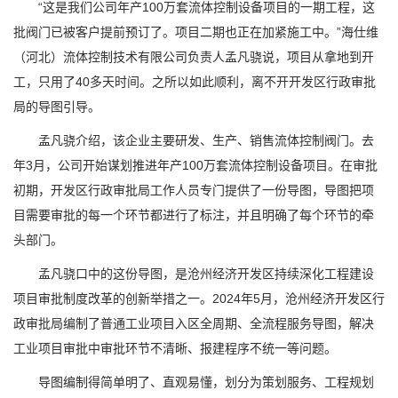
“这是我们公司年产100万套流体控制设备项目的一期工程，这
批阀门已被客户提前预订了。项目二期也正在加紧施工中。”海仕维
（河北）流体控制技术有限公司负责人孟凡骁说，项目从拿地到开
工，只用了40多天时间。之所以如此顺利，离不开开发区行政审批
局的导图引导。
孟凡骁介绍，该企业主要研发、生产、销售流体控制阀门。去
年3月，公司开始谋划推进年产100万套流体控制设备项目。在审批
初期，开发区行政审批局工作人员专门提供了一份导图，导图把项
目需要审批的每一个环节都进行了标注，并且明确了每个环节的牵
头部门。
孟凡骁口中的这份导图，是沧州经济开发区持续深化工程建设
项目审批制度改革的创新举措之一。2024年5月，沧州经济开发区行
政审批局编制了普通工业项目入区全周期、全流程服务导图，解决
工业项目审批中审批环节不清晰、报建程序不统一等问题。
导图编制得简单明了、直观易懂，划分为策划服务、工程规划