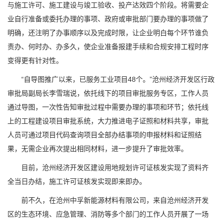
与施工许可、施工建设与竣工验收、投产达效四个阶段。将需要企
业自行准备或委托办理的事项、政府或审批部门要办理的事项做了
明确，还注明了办事顺序以及完成时限，让企业明白每个环节谁负
责办、何时办、办多久，使企业准备报建手续和合规安排工程时序
变得更有针对性。
“自导图推广以来，已服务工业项目48个。”沧州经济开发区行政
审批局副局长李雪瑞说，依托线下的项目审批服务专区，工作人员
通过导图，一次性告知审批过程中需要办理的事项和环节；依托线
上的工程建设项目审批系统，大力推进电子证照和材料共享，审批
人员可通过项目代码查询项目全部办结事项的申报材料和证照结
果，无需企业再次提出相同材料，进一步提升了审批效率。
目前，沧州经济开发区建设用地规划许可证核发实现了资料齐
全当日办结，施工许可证核发实现即来即办。
前不久，在沧州中孚新能源材料有限公司，来自沧州经济开发
区的生态环境、应急管理、消防等多个部门的工作人员开展了一场