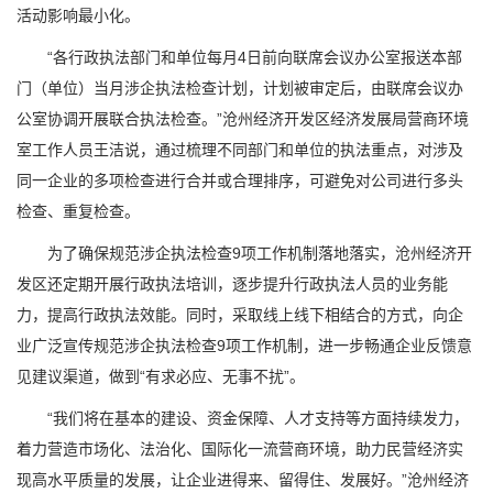
活动影响最小化。
“各行政执法部门和单位每月4日前向联席会议办公室报送本部
门（单位）当月涉企执法检查计划，计划被审定后，由联席会议办
公室协调开展联合执法检查。”沧州经济开发区经济发展局营商环境
室工作人员王洁说，通过梳理不同部门和单位的执法重点，对涉及
同一企业的多项检查进行合并或合理排序，可避免对公司进行多头
检查、重复检查。
为了确保规范涉企执法检查9项工作机制落地落实，沧州经济开
发区还定期开展行政执法培训，逐步提升行政执法人员的业务能
力，提高行政执法效能。同时，采取线上线下相结合的方式，向企
业广泛宣传规范涉企执法检查9项工作机制，进一步畅通企业反馈意
见建议渠道，做到“有求必应、无事不扰”。
“我们将在基本的建设、资金保障、人才支持等方面持续发力，
着力营造市场化、法治化、国际化一流营商环境，助力民营经济实
现高水平质量的发展，让企业进得来、留得住、发展好。”沧州经济