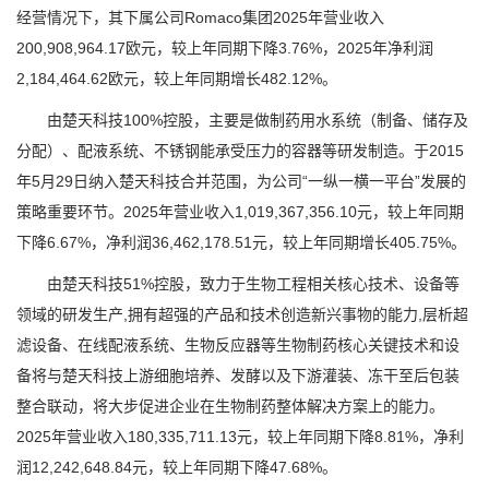
经营情况下，其下属公司Romaco集团2025年营业收入
200,908,964.17欧元，较上年同期下降3.76%，2025年净利润
2,184,464.62欧元，较上年同期增长482.12%。
由楚天科技100%控股，主要是做制药用水系统（制备、储存及
分配）、配液系统、不锈钢能承受压力的容器等研发制造。于2015
年5月29日纳入楚天科技合并范围，为公司“一纵一横一平台”发展的
策略重要环节。2025年营业收入1,019,367,356.10元，较上年同期
下降6.67%，净利润36,462,178.51元，较上年同期增长405.75%。
由楚天科技51%控股，致力于生物工程相关核心技术、设备等
领域的研发生产,拥有超强的产品和技术创造新兴事物的能力,层析超
滤设备、在线配液系统、生物反应器等生物制药核心关键技术和设
备将与楚天科技上游细胞培养、发酵以及下游灌装、冻干至后包装
整合联动，将大步促进企业在生物制药整体解决方案上的能力。
2025年营业收入180,335,711.13元，较上年同期下降8.81%，净利
润12,242,648.84元，较上年同期下降47.68%。