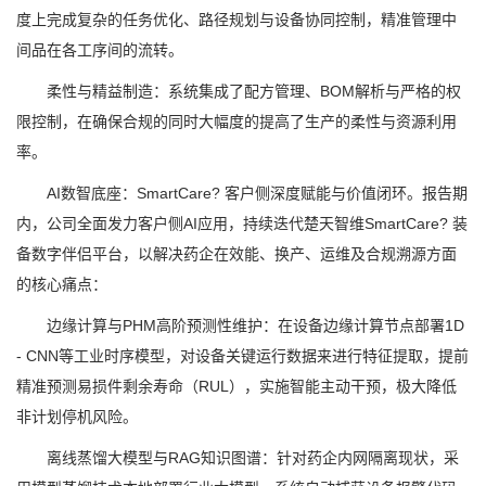
度上完成复杂的任务优化、路径规划与设备协同控制，精准管理中
间品在各工序间的流转。
柔性与精益制造：系统集成了配方管理、BOM解析与严格的权
限控制，在确保合规的同时大幅度的提高了生产的柔性与资源利用
率。
AI数智底座：SmartCare? 客户侧深度赋能与价值闭环。报告期
内，公司全面发力客户侧AI应用，持续迭代楚天智维SmartCare? 装
备数字伴侣平台，以解决药企在效能、换产、运维及合规溯源方面
的核心痛点：
边缘计算与PHM高阶预测性维护：在设备边缘计算节点部署1D
- CNN等工业时序模型，对设备关键运行数据来进行特征提取，提前
精准预测易损件剩余寿命（RUL），实施智能主动干预，极大降低
非计划停机风险。
离线蒸馏大模型与RAG知识图谱：针对药企内网隔离现状，采