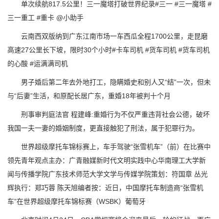
单次续航817.5公里！三一魔塔打破世界纪录#三一 #三一魔塔 #
三一重工 #重卡 @小助手
云南西双版纳到广东江南市场一车西瓜全程1700公里，走昆磨
高速27公里长下坡，限时30个小时#卡车司机 #货车司机 #货车司机
的心酸 #运满满司机
男子婚后第二年去外地打工，隐瞒婚史和别人又“结”一次，但未
与“后妻”生活，和原配长居广东，重婚18年被判十个月
刑事审判庭法官 程建峰:重婚行为不仅严重违背社会公德，破坏
我国一夫一妻的婚姻制度，更直接触犯了刑法，属于犯罪行为。
世界超级摩托车锦标赛上，车手驾驶“张雪机车”（前）在比赛中
领先青年观点主办：广青融媒新时代文明实践中心华南理工大学新
闻与传播学院广东技术师范大学文学与传媒学院策划：符国章 丛光
辉执行：郑巧蓉 陈天旭编者按：近日，中国摩托车制造商“张雪机
车”在世界超级摩托车锦标赛（WSBK）葡萄牙