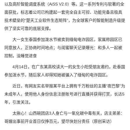
以及高阶智能调度系统（AiSS V2.0）等。这一系列专利与软著的全
面获批，标志着公司已构建起一套完全自主可控、功能完备且极具
技术壁垒的“楚天工业软件生态矩阵”，为全球客户的智能制造升级提
供了坚实可靠的底层支撑。
大一女生泰国参加泼水节被卖到缅甸电诈园区，家属称园区已
同意放人，正协商时间地点；与闺蜜聊天记录曝光：和多人一起被
控制，没睡觉进食
4月14日，在广东某高校读大一的女生小阳受朋友邀约，赴泰国
参加泼水节，随后家人却得知她被骗入了缅甸的电诈园区。
近日，有网友实名举报某平台上拥有千万粉丝的主播“夜巴黎”为
未成年人，使用他人身份信息注册账号进行直播并获得打赏，长达5
年，引发关注。
太揪心！山西碗团店3人身亡与一氧化碳中毒有关，店主弟弟：
哥嫂出事前开业首日仅挣百元，望尽快划分责任（原创采访）