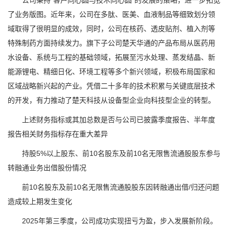
公司秉持“客户同心圆与技术同心圆”的发展的策略，进一步拓宽
了业务版图。近年来，公司在多肽、医美、血液制品等细致划分领
域取得了很明显的成效，同时，公司在核药、透皮贴剂、植入剂等
特殊制药方面持续发力。旗下子公司楚天华通的产品布局从医药用
水设备、系统与工程的基础领域，拓展至污水处理、蒸发结晶、新
能源锂电、精细日化、环境工程等多个新兴领域，积极布局国家和
区域战略新兴起的产业。凭借二十多年的技术积累与关键底层技术
的开发，有力推动了楚天科技从设备型企业向科技型企业的转型。
上述财务指标或其加总数是否与公司已披露季度报告、半年度
报告相关财务指标存在重大差异
持股5%以上股东、前10名股东及前10名无限售流通股股东参与
转融通业务出借股份情况
前10名股东及前10名无限售流通股股东因转融通出借/归还问题
造成较上期发生变化
2025年第三季度，公司成功实现扭亏为盈，步入发展新阶段。