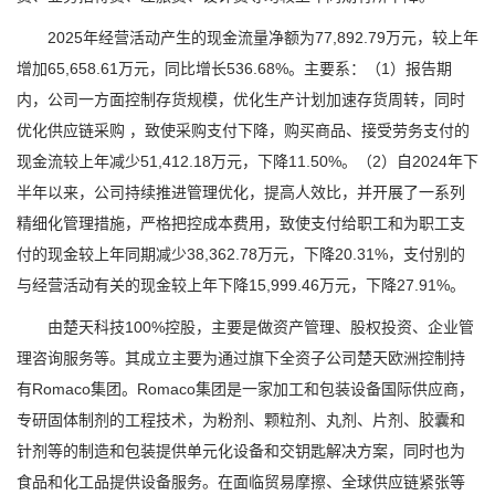
2025年经营活动产生的现金流量净额为77,892.79万元，较上年
增加65,658.61万元，同比增长536.68%。主要系：（1）报告期
内，公司一方面控制存货规模，优化生产计划加速存货周转，同时
优化供应链采购 ，致使采购支付下降，购买商品、接受劳务支付的
现金流较上年减少51,412.18万元，下降11.50%。（2）自2024年下
半年以来，公司持续推进管理优化，提高人效比，并开展了一系列
精细化管理措施，严格把控成本费用，致使支付给职工和为职工支
付的现金较上年同期减少38,362.78万元，下降20.31%，支付别的
与经营活动有关的现金较上年下降15,999.46万元，下降27.91%。
由楚天科技100%控股，主要是做资产管理、股权投资、企业管
理咨询服务等。其成立主要为通过旗下全资子公司楚天欧洲控制持
有Romaco集团。Romaco集团是一家加工和包装设备国际供应商，
专研固体制剂的工程技术，为粉剂、颗粒剂、丸剂、片剂、胶囊和
针剂等的制造和包装提供单元化设备和交钥匙解决方案，同时也为
食品和化工品提供设备服务。在面临贸易摩擦、全球供应链紧张等