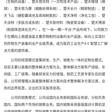
（生物药设备）、楚天思优特（一次性技术产品）、楚天微球（微
球）、楚天思为康（细胞处理系统）、楚天长兴（精密制造）、楚
天飞云（硬胶囊填充及高纯制氮机）、楚天净邦（净化工程）、楚
天派特（多肽合成系统）、楚天新材料（陶瓷泵设备）、楚天博源
（粉固体连续化生产）。在“一纵一横一平台”产品布局下，公司致力
于在横向上搭建涵盖主要药物制剂设备的全产品链，纵向上实现针
剂药物生产装备的全产业链贯通，成为医药工业生产4.0 智慧工厂解
决方案的提供者。
公司的经营模式是集研发、生产、销售为一体的定制化模式。
目前主要以装备的整体解决方案为主。整体解决方案有产线级、车
间级、工厂级等。随着研发实力的增强，制药工艺类专家队伍的建
设，公司将慢慢从装备整体解决方案向技术整体解决方案过渡，业
务的边界拓宽，企业的天花板将变高。
公司的销售模式：公司设国内业务部和国际业务部，分别负责
国内、国际两个市场的销售业务。国内销售采用直接面对计算机显
示终端销售的模式，国际销售主要是采取直接面对计算机显示终端