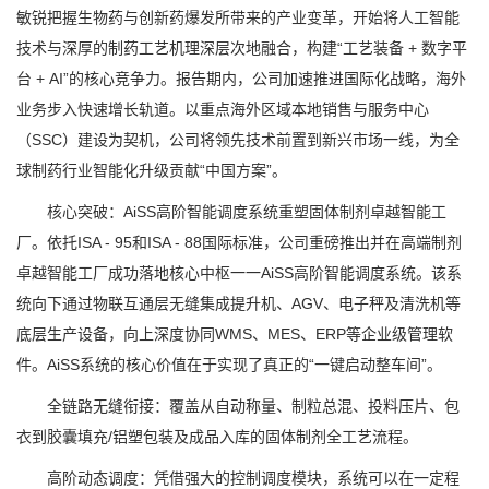
敏锐把握生物药与创新药爆发所带来的产业变革，开始将人工智能
技术与深厚的制药工艺机理深层次地融合，构建“工艺装备 + 数字平
台 + AI”的核心竞争力。报告期内，公司加速推进国际化战略，海外
业务步入快速增长轨道。以重点海外区域本地销售与服务中心
（SSC）建设为契机，公司将领先技术前置到新兴市场一线，为全
球制药行业智能化升级贡献“中国方案”。
核心突破：AiSS高阶智能调度系统重塑固体制剂卓越智能工
厂。依托ISA - 95和ISA - 88国际标准，公司重磅推出并在高端制剂
卓越智能工厂成功落地核心中枢一一AiSS高阶智能调度系统。该系
统向下通过物联互通层无缝集成提升机、AGV、电子秤及清洗机等
底层生产设备，向上深度协同WMS、MES、ERP等企业级管理软
件。AiSS系统的核心价值在于实现了真正的“一键启动整车间”。
全链路无缝衔接：覆盖从自动称量、制粒总混、投料压片、包
衣到胶囊填充/铝塑包装及成品入库的固体制剂全工艺流程。
高阶动态调度：凭借强大的控制调度模块，系统可以在一定程