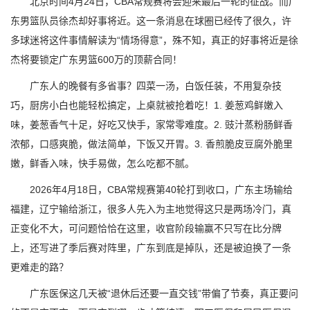
北京时间4月24日，CBA常规赛将会迎来最后一轮的征战。而广
东男篮队员徐杰却好事将近。这一条消息在球圈已经传了很久，许
多球迷将这件事情解读为“情场得意”，殊不知，真正的好事将近是徐
杰将要锁定广东男篮600万的顶薪合同！
广东人的晚餐有多省事？四菜一汤，白饭任装，不用复杂技
巧，厨房小白也能轻松搞定，上桌就被抢着吃！1. 姜葱鸡鲜嫩入
味，姜葱香气十足，好吃又快手，家常零难度。2. 豉汁蒸粉肠鲜香
浓郁，口感爽脆，做法简单，下饭又开胃。3. 香煎脆皮豆腐外脆里
嫩，鲜香入味，快手易做，怎么吃都不腻。
2026年4月18日，CBA常规赛第40轮打到收口，广东主场输给
福建，辽宁输给浙江，很多人先入为主地觉得这只是两场冷门，真
正变化不大，可问题恰恰在这里，收官阶段输赢不只写在比分牌
上，还写进了季后赛对阵里，广东到底是掉队，还是被迫换了一条
更难走的路？
广东医保这几天被“退休后还要一直交钱”带偏了节奏，真正要问