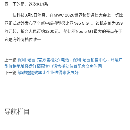
意一下的是，这次K14系
快科技3月5日消息，在MWC 2026世界移动通信大会上，努比
亚正式对外发布了全新中端机型努比亚Neo 5 GT。该机定价为399
欧元起，折合人民币约3200元。 努比亚Neo 5 GT最大的亮点在于
它是海外同档位唯一
上一篇:
保利·珺园 (官方售楼处) 电话 - 保利·珺园销售中心 - 环境户
型价格地址楼盘详情配套电话售楼处位置配套交房时间
下一篇:
解难题提效率让企业进得来发展好
导航栏目