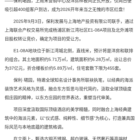
——保利珺园，上周末营销中心及洋房样板间正式开放，仅两日便
吸引超400组客户到访，成为2026开年来当之无愧的市区红盘！
2025年9月3日，保利发展与上海地产投资有限公司联手，通过
上海联合产权交易所完成杨浦区新江湾社区E1-08A项目及北外滩项
目股权转让竞价，确定为项目的受让方。
E1-08A地块位于新江湾城北侧，直线米，预计将是洋房和联排
的组合。其土地面积约5.71万㎡，建筑面积约6.28万㎡，出让总价
为37亿元，折合楼板价约5.89万/㎡，住宅套数下限为455套。
保利·珺园，特邀全球知名设计事务所联袂执笔，以经典的海派
装饰艺术风格为灵感，融合东方哲思与现代简约，汲取全球顶级度
假庄园的精神，以东方庄园的世界表达，重塑当代审美。
项目深度汲取国际顶级酒店的美学精髓，同时融合上海经典建
筑中的海派元素，以“仪式感、纯粹性、细节感”为核心，打造兼具国
际风范与本地底蕴的建筑格调。
在立面上，甄选古铜不锈钢、超白玻璃、天然奢石等高端材