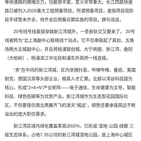
等快速路的拥堵压力，功能很丰富，意义非常重大。长江西路快速
路已被列入2025重大工程预备项目，所谓预备项目，是指项目现阶
段手续暂未齐全，待齐全后预备近期实施的项目。换句话说，
20号线号线直接穿越新江湾城外，一条新轨交又要来了， 20号
线被称为“北上海副中心联络线个站点。它不仅串联起了真如、五角
场两大主城副中心，并且将桃浦智创城、大宁商圈、新江湾、曲阳
（大柏树）、杨浦滨江中北段和浦东外高桥一线连接。
“夹”在中间的新江湾城，区内坐拥抖音、哔哩哔哩、叠纸、美国
耐克、德国汉高等头部企业，精英人才汇聚。北部以湾谷科技园为
核心，形成“2+4+N”产业矩阵——电子通信、生命健康为主导，智能
科技、绿色低碳等为优势产业。新江湾城作为生态型花园国际社
区，不但要接住南北两翼齐飞的泼天“城运”，顺势还要承接周边不断
溢出的庞大职住需求。
新江湾区域内绿化覆盖率高达60%，已形成 湿地-公园-绿廊 三
级生态体系。占地7.35公顷的新江湾城湿地公园，是上海中心城区