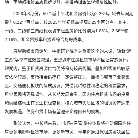
场，市场的租赁品质稳步提升，亦推动租金呈现修复性回升。
2026年3月份，50个城市平均租金房价比为2.26%，较去年同期
提升0.12个百分点，较2023年年初低点提高0.29个百分点。其中，
一线、二线和三四线代表城市租金房价比分别为1.65%、2.36%和
2.16%，租金回报率已接近综合购房成本。
展望后续市场走势，中指研究院有关负责这个的人说，随着“返
工潮”等季节性效应减退，重点城市住房租赁市场将回归常态运行。
短期内，鉴于租赁房源供给仍将保持较高规模，叠加租客价格敏感
度依然较高，市场租金仍存在一定调整压力。而核心城市产业聚集
区、交通便利板块的优质房源，凭借其稀缺性和稳定的租赁需求，
租金表现将更具韧性。从长期发展来看，国内住房租赁市场的投资
和供给结构正在发生积极变化，核心城市优质区域的租赁资产迎来
发展机遇，住房租赁市场有望迎来企稳回升的契机。
张波认为，中长期来看，“市场+保障”供应体系将推动保障性住
房更多地影响租赁市场，更多新市民、青年将通过保租房解决居住