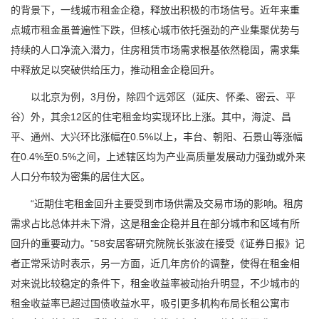
的背景下，一线城市租金企稳，释放出积极的市场信号。近年来重
点城市租金虽普遍性下跌，但核心城市依托强劲的产业集聚优势与
持续的人口净流入潜力，住房租赁市场需求根基依然稳固，需求集
中释放足以突破供给压力，推动租金企稳回升。
以北京为例，3月份，除四个远郊区（延庆、怀柔、密云、平
谷）外，其余12区的住宅租金均实现环比上涨。其中，海淀、昌
平、通州、大兴环比涨幅在0.5%以上，丰台、朝阳、石景山等涨幅
在0.4%至0.5%之间，上述辖区均为产业高质量发展动力强劲或外来
人口分布较为密集的居住大区。
“近期住宅租金回升主要受到市场供需及交易市场的影响。租房
需求占比总体并未下滑，这是租金企稳并且在部分城市和区域有所
回升的重要动力。”58安居客研究院院长张波在接受《证券日报》记
者正常采访时表示，另一方面，近几年房价的调整，使得在租金相
对来说比较稳定的条件下，租金收益率被动抬升明显，不少城市的
租金收益率已超过国债收益水平，吸引更多机构布局长租公寓市