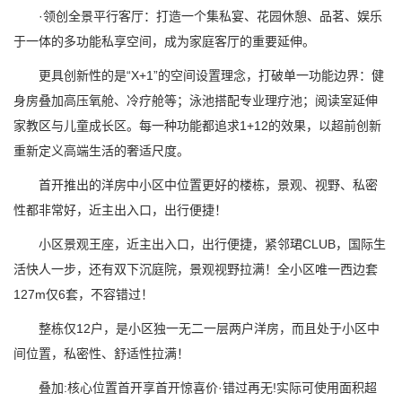
·领创全景平行客厅：打造一个集私宴、花园休憩、品茗、娱乐
于一体的多功能私享空间，成为家庭客厅的重要延伸。
更具创新性的是“X+1”的空间设置理念，打破单一功能边界：健
身房叠加高压氧舱、冷疗舱等；泳池搭配专业理疗池；阅读室延伸
家教区与儿童成长区。每一种功能都追求1+12的效果，以超前创新
重新定义高端生活的奢适尺度。
首开推出的洋房中小区中位置更好的楼栋，景观、视野、私密
性都非常好，近主出入口，出行便捷！
小区景观王座，近主出入口，出行便捷，紧邻珺CLUB，国际生
活快人一步，还有双下沉庭院，景观视野拉满！全小区唯一西边套
127m仅6套，不容错过！
整栋仅12户，是小区独一无二一层两户洋房，而且处于小区中
间位置，私密性、舒适性拉满！
叠加:核心位置首开享首开惊喜价·错过再无!实际可使用面积超