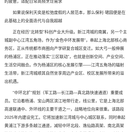
的疲惫，适配日常高频烹饪需求
如果说保利天奕是松弛度假的人居范本，那么保利·珺园便是在
此基础上的全面迭代与自我超越
正在经历“北转型”科创产业大升级。新江湾城的南翼，另一个主
城副中心江湾五角场，作为“金色中环发展带”，串起上海北部核心商
务区，正从传统都市商圈向产学研复合城区变迁。如大弓一般伸展
的杨浦区，正在推动落实“三区联动”，也就是创新空间、产业空间、
生活空间融合。作为杨浦区的核心发展引擎——江湾五角场的辐射
生活带，新江湾城顺其自然坐享周边产业区、校区发展所带来的溢
出机遇。
“中环北扩”规划（军工路—长江路—真北路快速通道）重要成
员。它沿着杨浦、宝山两区滨江地带行走，线公里，它是上海北部
高速联通中、外环线的主要干道之一，战略地位向来很重。该路段
2025年内建设完工。它将加速新江湾城与中心城区联系，同时串起
黄浦江下游多条越江通道，减轻中环北段、逸仙路高架、南北高架