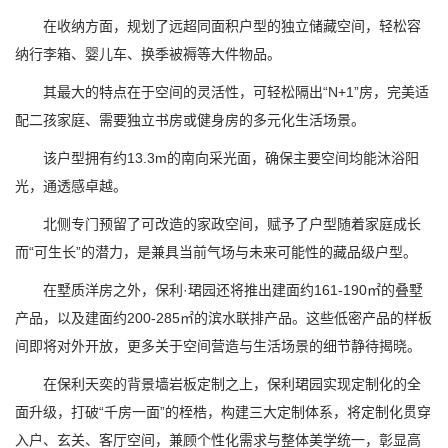
在收纳方面，规划了远超同面积户型的独立储藏空间，轻松容
纳行李箱、婴儿车、换季被褥等大件物品。
其最大的特点在于空间的灵活性，可轻松隔出“N+1”房，完美适
配二孩家庭、需要独立书房或健身房的多元化生活场景。
该户型拥有约13.3m的南向采光面，确保主要空间均能沐浴阳
光，通透感卓越。
北侧专门预留了可改造的家政空间，赋予了户型随着家庭成长
而“可生长”的潜力，是兼具当前气场与未来可能性的藏品级户型。
在墅质洋房之外，保利·珺园还将推出建面约161-190㎡的叠墅
产品，以及建面约200-285㎡的滨水联排产品。这些低密产品的样板
间即将对外开放，更多关于空间营造与生活场景的细节静待揭晓。
在保利天奕的背景墙岩板定制之上，保利珺园实现定制化的全
面升级，打破“千房一面”的桎梏，构建三大定制体系，将定制化贯穿
入户、玄关、客厅空间，兼顾个性化需求与整体美学统一，彰显高