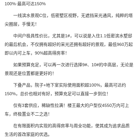
100%·最高可达150%
一线滨水景观C位，低密墅区视野，无遮挡采光通风，纯粹的塔
尖圈层，手慢无！
中间户极具性价比，尤其是1#，可以说是入住1.1低密滨水墅邸
的最后机会，不仅拥有超好的采光还拥有超好的景观，最低960万起
即以内可上车，90%超高得房率！
如果预算充足，可以再一次进行选择9#、10#的中高层，无论是
景观还是位置都是更好的！
下叠产品，院子+地下室实际使用面积超100%，最高可达约
150%，总价也相对有好，预算充足可以直接一步到位！
仅有3套供应，稀缺性拉满！楼王最大的户型仅4550万内可上
车，终极置业不二之选！
在有限面积内实现的高得房率与周全功能，使其成为追求品质
生活的首改家庭的优选。