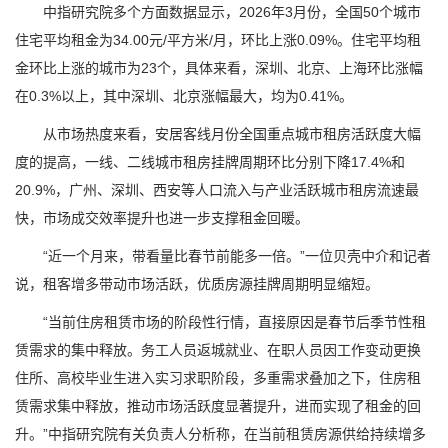
中指研究院多个方面数据显示，2026年3月份，全国50个城市
住宅平均租金为34.00元/平方米/月，环比上涨0.09%。住宅平均租
金环比上涨的城市为23个，具体来看，深圳、北京、上海环比涨幅
在0.3%以上，其中深圳、北京涨幅最大，均为0.41%。
从市场热度来看，安居客线月份全国重点城市租房活跃度大幅
度的提高，一线、二线城市租房挂牌周期环比分别下降17.4%和
20.9%，广州、深圳、西安等人口流入与产业活跃城市租房流速最
快，市场成交效率提升也进一步支撑租金回暖。
“近一个月来，带看量比春节前能多一倍。”一位贝壳中介和记者
说，租客增多带动市场活跃，优质房源挂牌周期明显缩短。
“当前住房租赁市场的阶段性行情，直接原因是春节后季节性租
赁需求的集中释放。务工人员返城就业、在职人员因工作变动更换
住所、高校毕业生进入实习求职阶段，多重需求叠加之下，住房租
赁需求集中释放，推动市场活跃度显著提升，进而实现了租金的回
升。”中指研究院有关负责人分析称，在当前租赁房源供给持续增多