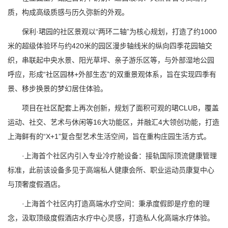
质，构成高级质感与历久弥新的外观。
保利·珺园的社区景观以“两环二轴”为核心规划，打造了约1000
米的超级体验环与约420米的园区漫步轴线米的纵向四季花园轴交
织，串联起中央水景、阳光草坪、亲子游乐区等，与外部湿地公园
呼应，形成“社区园林+外部生态”的双重景观体系，旨在实现四季有
景、移步换景的梦幻居住体验。
项目在社区配套上再次创新，规划了面积可观的珺CLUB，覆盖
运动、社交、艺术与休闲等16大功能区，并融汇4大领创功能，打造
上海鲜有的“X+1”复合型艺术生活空间，旨在重构庄园生活方式。
·上海首个社区内引入专业冷疗舱设备：接轨国际顶流健康管理
标准，此前该设备多见于高端私人健康会所、职业运动员康复中心
与顶奢度假酒店。
·上海首个社区内打造高端水疗空间：秉承度假即是疗愈的理
念，汲取顶级度假酒店水疗中心灵感，打造私人化高端水疗体验。