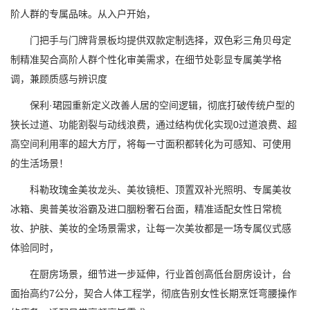
阶人群的专属品味。从入户开始，
门把手与门牌背景板均提供双款定制选择，双色彩三角贝母定
制精准契合高阶人群个性化审美需求，在细节处彰显专属美学格
调，兼顾质感与辨识度
保利·珺园重新定义改善人居的空间逻辑，彻底打破传统户型的
狭长过道、功能割裂与动线浪费，通过结构优化实现0过道浪费、超
高空间利用率的超大方厅，将每一寸面积都转化为可感知、可使用
的生活场景！
科勒玫瑰金美妆龙头、美妆镜柜、顶置双补光照明、专属美妆
冰箱、奥普美妆浴霸及进口胭粉奢石台面，精准适配女性日常梳
妆、护肤、美妆的全场景需求，让每一次美妆都是一场专属仪式感
体验同时，
在厨房场景，细节进一步延伸，行业首创高低台厨房设计，台
面抬高约7公分，契合人体工程学，彻底告别女性长期烹饪弯腰操作