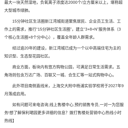
最大一块天然湿地，负氧离子浓度达2000个/立方厘米以上，堪称超
大型城市绿肺。
15分钟社区生活圈新江湾城街道聚焦居民、企业员工生活、工
作上的需求，推行“15分钟社区生活圈”，建立“3+8+N”服务体系（3
个核心生活圈+8个分中心），覆盖全年龄人群需求。
经过逾20年的建设，新江湾城已成为一个以中高端住宅为主的
知识型、生态型花园社区。
商业方面，板块内有悠方购物公园，可满足日常生活需求。五
角场则包含万达广场、百联又一城、合生汇等一站式购物中心。
此外项目南侧直线米，上海交大附中杨浦实验学校将于2027年9
月落成启用。
如有问题可来电咨询,线上售楼中心,预约销售专员,一对一为您服
务!想了解保利珺园更多详细的信息？拨打售楼处营销中心热线小时
热线】