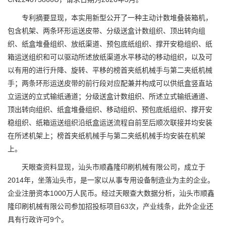
专利摘要显现，本实用新型公开了一种主动计数堆叠装箱机，
包含机架、两条环形运送皮带、分级送盒计数组织、顶出转向组
织、纸盒堆叠组织、放纸渠道、预包底纸组织、撑开安稳组织、纸
箱运送组织和可以驱动所述放纸渠道水平移动的移动组织，以及可
以有用的进行升降、旋转、平移的榜首夹纸机械手与第二夹纸机械
手；两条环形运送皮带的前行段对应配兼并构成可以供纸盒竖直站
立运送的立式输纸通道；分级送盒计数组织、所述立式输纸通道、
顶出转向组织、纸盒堆叠组织、移动组织、预包底纸组织、撑开安
稳组织、纸箱运送组织沿纸盒运送流程自前至后顺次联接并均安装
在所述机架上；榜首夹纸机械手与第二夹纸机械手均安装在机架
上。
天眼查资料显现，汕头市顺鑫隆印刷机械有限公司，成立于
2014年，坐落汕头市，是一家以从事专用设备制造业为主的企业。
企业注册资本1000万人民币。经过天眼查大数据分析，汕头市顺鑫
隆印刷机械有限公司参加招投标项目63次，产业线条，此外企业还
具有行政许可9个。