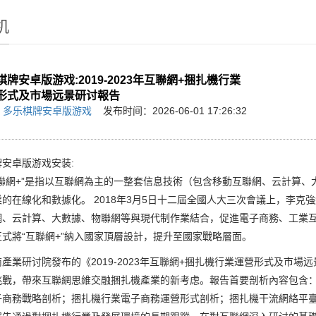
机
棋牌安卓版游戏:2019-2023年互聯網+捆扎機行業
形式及市場远景研讨報告
：
多乐棋牌安卓版游戏
发布时间：2026-06-01 17:26:32
安卓版游戏安装:
網+”是指以互聯網為主的一整套信息技術（包含移動互聯網、云計算、
的在線化和數據化。 2018年3月5日十二屆全國人大三次會議上，李克
網、云計算、大數據、物聯網等與現代制作業結合，促進電子商務、工業
式將“互聯網+”納入國家頂層設計，提升至國家戰略層面。
業研讨院發布的《2019-2023年互聯網+捆扎機行業運營形式及市場
挑戰，帶來互聯網思維交融捆扎機產業的新考虑。報告首要剖析內容包含
子商務戰略剖析；捆扎機行業電子商務運營形式剖析；捆扎機干流網絡平