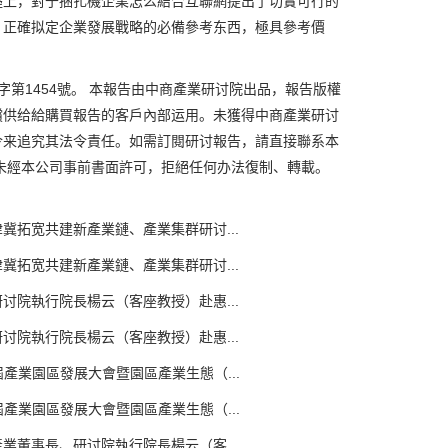
礎上，對于捆扎機企業怎么結合互聯網提出了切實可行的
，正確拟定企業發展戰略的必備參考东西，極具參考價
1454號。 本報告由中商產業研讨院出品，報告版權
償供给給購買報告的客戶內部运用。未獲得中商產業研讨
令来追究其法令責任。如需訂閱研讨報告，請直接聯系本
未經本公司事前書面許可，拒絕任何办法復制、轉載。
拓宽共建新產業鏈、產業集群研讨...
拓宽共建新產業鏈、產業集群研讨...
讨院執行院長楊云（客座教授）赴惠...
讨院執行院長楊云（客座教授）赴惠...
產業園區發展大會暨園區產業生態（...
產業園區發展大會暨園區產業生態（...
業董事長、研讨院執行院長楊云（客...