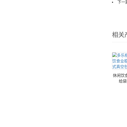
下一篇
相关
休闲饮
给袋