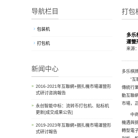
导航栏目
打包
包装机
多乐
運營
打包机
来源
新闻中心
多乐棋牌
“互聯
2016-2021年互聯網+捆扎機市場運營形
傳統行業
式研讨咨詢報告
動互聯
市場，正
永创智能中标：流转币打包机、贴标机
更新[成交成果公告]
中商產
機遇與
2019-2023年互聯網+捆扎機市場運營形
轉型電
式研讨報告