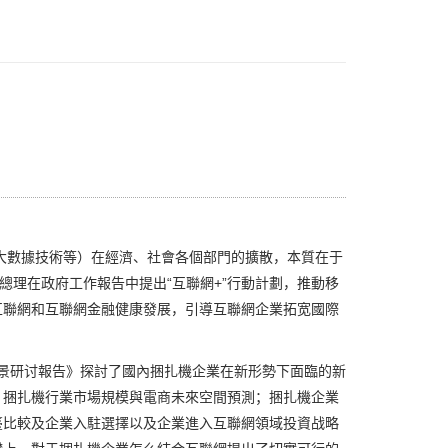
大數據技術等）在經濟、社會各個部門的擴散，本質在于
強總理在政府工作報告中提出“互聯網+”行動計劃，推動移
互聯網和互聯網金融健康發展，引導互聯網企業拓宽國際
远景研讨報告》探討了國內捆扎機企業在新形勢下面臨的新
：捆扎機行業市場規模與電商未來空間預測；捆扎機企業
臺比較及企業入駐選擇以及企業進入互聯網領域投資战略