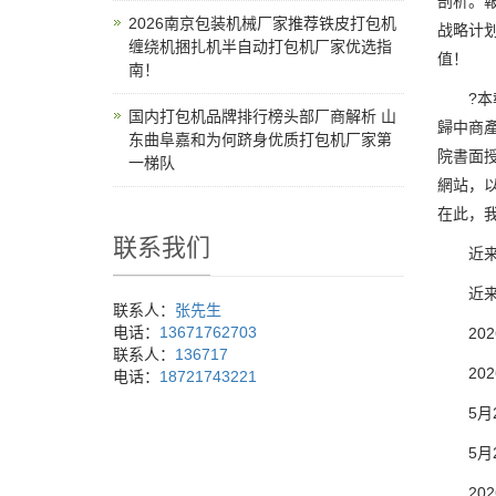
剖析。
2026南京包装机械厂家推荐铁皮打包机
战略计
缠绕机捆扎机半自动打包机厂家优选指
值！
南！
?本報
国内打包机品牌排行榜头部厂商解析 山
歸中商
东曲阜嘉和为何跻身优质打包机厂家第
院書面
一梯队
網站，
在此，
联系我们
近来，
近来，
联系人：
张先生
电话：
13671762703
2026
联系人：
136717
2026
电话：
18721743221
5月28
5月28
2026