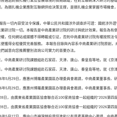
報告通過對捆扎機行業及發展環境的長期跟蹤，在對互聯網深入研讨的基
划，為捆扎機企業應對互聯網供给決策支撑，是捆扎機企業掌握市場機會
告一切內容受法令保護，中華公民共和國涉外調查許可證：國統涉外證字第
產業研讨院一切。本報告是中商產業研讨院的研讨與統計效果，報告為有
授權，任何網站或媒體不得轉載或引证，否則中商產業研讨院有權按照法
以便獲得全程優質完善服務。 本報告目錄與內容系中商產業研讨院原創，
我們誠意向您推薦鑒別咨詢公司實力的首要办法。
中商產業研讨院課題組赴石家莊、天津、唐山、秦皇島等地，就《京津冀
中商產業研讨院課題組赴石家莊、天津、唐山、秦皇島等地，就《京津冀
年5月29日，應惠州博羅產業園區办理委員會邀請，中商產業董事長、研
年5月29日，應惠州博羅產業園區办理委員會邀請，中商產業董事長、研
日，由廣東省產業園區協會聯合近100家商協會一起組織的“2026第四屆
日，由廣東省產業園區協會聯合近100家商協會一起組織的“2026第四屆
年5月27日，應中山市神灣鎮投資促進和公有資產事務中心邀請，中商產