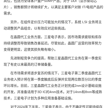
高位，包括为全球客户量产50MP产品；对于 DDI（显示驱动芯
片），销售额预计将继续扩大，以满足主要客户对新 IT/电视产品的
需求。
另外，在组件定价压力可能加大的情况下，系统 LSI 业务将主
动调整其产品组合，以有效应对这些挑战。
在晶圆代工业务方面，三星电子表示，因市场需求疲软和库存
持续调整而导致销售改善延迟。尽管如此，晶圆厂运营的效率努力
变得更明显，这使其损失略有缩小。
先进制程竞争力的提高，帮助三星晶圆代工业务在第一季度实
现了有史以来最高的订单储备量。
在市场需求将逐步复苏的情况下，三星电子第二季度晶圆代工
业务收入预计将在第一季度触底后反弹并实现两位数百分比的季度
环比增长。目前，三星晶圆代工业务正计划完成2nm设计基础设施
的开发，并准备适用于3D IC的4nm技术。对于14nm和8nm等成熟
技术，三星电子计划为多种应用准备基础设施。
对于2024年下半年，三星电子表示，由于不确定性可能持续存