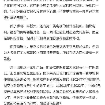
片化的时间变多，这样的小屏更能填补大家的时间空隙。仔细想一
想，我们好像确实很久没有静下心来，坐在电视前看一部自己之前
被种草的电影了。
除了手机、平板外，还有另一类电视的替代品投影。相比电
视，投影的价格要相对低一些，同时还能投射出超大的屏幕。而且
轻便的投影仪，相对于电视也更加容易在搬家时移动。
而在画质上，虽然投影的显示效果远达不到电视的体验，但因
为大多数打工人都是晚上回家打开观看，所以在这方面也能有一定
强化。
对于电视这一家电产品，能够准确的看出大家都有不一样的意
见，那么事实究竟如此呢？接下来再让我们的角度来看一看电视的
使用情况表现如何。据前瞻产业研究院发布的《2024年中国智能电
视交互新趋势报告》中的数字显示。从2016年至2022年，中国的电
视开机率已经从70%下降到30%。大家总说如今看电视的人慢慢地
少了，从数字上看也确实符合当前的数字趋势。但电视这一品类，
就真的没有存在的必要，即将被淘汰吗？