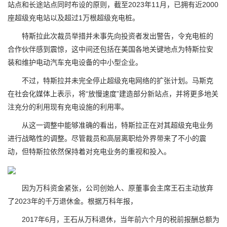
站点和长途站点同时布设的原则，截至2023年11月，已拥有近2000
座超级充电站以及超过1万根超级充电桩。
特斯拉此次裁员举措并未事先向投资者发出警告，令充电桩的
合作伙伴感到震惊，这中间还包括在美国各地关键地点为特斯拉安
装和维护电动汽车充电设备的中小型企业。
不过，特斯拉并未完全停止超级充电网络的扩张计划。马斯克
在社会化媒体上表示，将“放慢速度”建造部分新站点，并将更多地关
注充分的利用现有充电设施的利用率。
从这一调整中能够准确的看出，特斯拉正在对其超级充电业务
进行战略性的调整。尽管裁员和高层离职给外界带来了不小的震
动，但特斯拉依然保持着对充电业务的重视和投入。
因为万科资金紧张，公司创始人、原董事会主席王石主动放弃
了2023年的千万退休金。根据万科年报，
2017年6月，王石从万科退休，当年前六个月的税前报酬总额为