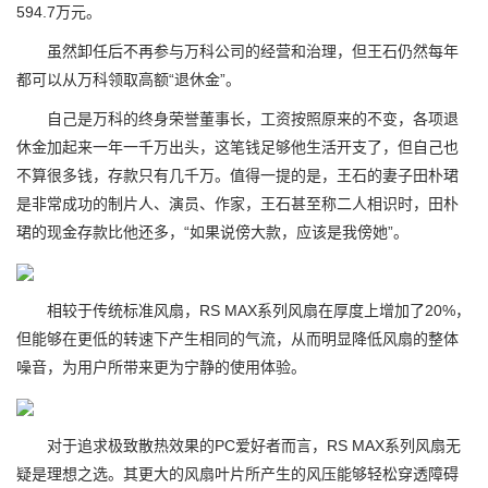
594.7万元。
虽然卸任后不再参与万科公司的经营和治理，但王石仍然每年
都可以从万科领取高额“退休金”。
自己是万科的终身荣誉董事长，工资按照原来的不变，各项退
休金加起来一年一千万出头，这笔钱足够他生活开支了，但自己也
不算很多钱，存款只有几千万。值得一提的是，王石的妻子田朴珺
是非常成功的制片人、演员、作家，王石甚至称二人相识时，田朴
珺的现金存款比他还多，“如果说傍大款，应该是我傍她”。
相较于传统标准风扇，RS MAX系列风扇在厚度上增加了20%，
但能够在更低的转速下产生相同的气流，从而明显降低风扇的整体
噪音，为用户所带来更为宁静的使用体验。
对于追求极致散热效果的PC爱好者而言，RS MAX系列风扇无
疑是理想之选。其更大的风扇叶片所产生的风压能够轻松穿透障碍