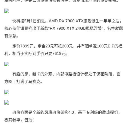
积极回应，也是公司重建消费者信任、恢复市场地位的重要举措。
快科技5月1日消息，AMD RX 7900 XTX旗舰诞生一年半之后，
核心伙伴讯景推出了新款“RX 7900 XTX 24GB凤凰涅槃”，名字就颇
有深意。
定价7899元，定金20元可抵200元，并有晒单返100元E卡的福
利，相当于实际到手价只要7619元。
有趣的是，新卡的外观、内部电路板设计都处于保密阶段，官
方图上打满了马赛克。
散热方面是全新的风凛散热架构4.0，基于专利级的散热模组，
极其奢华，包括：