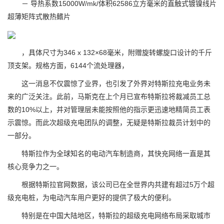
－ 导热系数15000W/mk/体积62586立方毫米的直触式镀镍线片
超薄矩阵式散热鳍片
，具体尺寸为346 x 132×68毫米，附赠旋转螺旋口设计的千斤
顶支架。规格方面，6144个流处理器，
这一消息不仅震惊了业界，也引发了外界对特斯拉充电业务未
来的广泛关注。此前，马斯克在上个月已宣布特斯拉将裁减员工总
数的10%以上，并对管理层未能按照他的指示更迅速地精简员工表
示震惊。而此次超级充电团队的调整，无疑是特斯拉裁员计划中的
一部分。
特斯拉作为全球知名的电动汽车制造商，其快充网络一直是其
核心竞争力之一。
根据特斯拉官网数据，该公司已在全世界内共建有超过5万个超
级充电桩，为电动汽车用户更好的提供了极大的便利。
特别是在中国大陆地区，特斯拉的超级充电网络布局采取城市