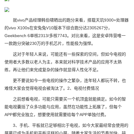
就vivo产品经理韩伯啸晒出的跑分来看，搭载天玑9300+处理器
的vivo X100s在安兔兔V10版本下综合跑分达2305267分，
Geekbench 6单核2313/多核7743。对比来看，这是安卓阵营唯一
一款跑分突破230万的手机芯片，性能极为强悍。
这对于年轻人来说，可能还有一些探索的空间，但如今电视的
使用者大多数以老人为主，本来就对科学技术产品的应用不太熟
练，再让他们来完成复杂的操作就显得人性化不足。
更不要说如今一些电视的操作之繁杂，连年轻人都玩不转，也
难怪大家会觉得电视会被淘汰了。2、电视付费情况
之前想看电视，可能只需要买一个机顶盒就能搞定。如今的智
能电视囊括了众多功能与应用，虽然在功能性上拓展了，但每个
APP都完全独立，想要使用就需要给每个APP单独付费。
3、手机、平板就已足够相比于电视，如今大家最经常会使用的
屏幕已成为手机和平板这样的小屏。随着大家生活的节奏加快，碎