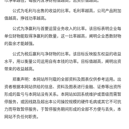
市净率越低，每股内含净财物值越高，出资价值越高。
公式为毛利与出售的收益的比率。毛利率越高，公司产品附加
值越高，挣钱功率越高。
公式为净赢利与首要运营业务收入的比率。该目标表明企业每
单位财物能取得净赢利的数量，这一比率越高，阐明企业悉数财物
的盈余才能越强。
公式为税后赢利与净财物的比率。该目标反映股东权益的收益
水平，用以衡量公司运用自有本钱的功率。目标值越高，阐明出资
带来的收益越高。
郑重声明：本网站所刊载的全部资料及图表仅供参考运用。出
资者根据本网站供给的信息、资料及图表进行金融、证券等出资所
形成的盈亏与本网站没有关系。本网站如因系统维护或晋级而需暂
停服务，或因线路及超出本公司操控规模的硬件毛病或其它不可抗
力而导致暂停服务，于暂停服务期间形成的全部不方便与丢失，本
网站不负任何职责。