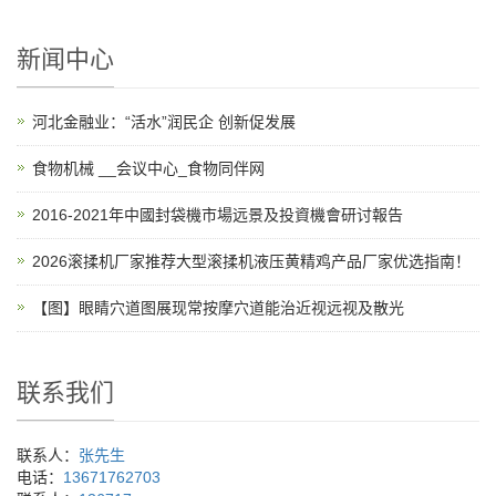
新闻中心
河北金融业：“活水”润民企 创新促发展
食物机械 __会议中心_食物同伴网
2016-2021年中國封袋機市場远景及投資機會研讨報告
2026滚揉机厂家推荐大型滚揉机液压黄精鸡产品厂家优选指南！
【图】眼睛穴道图展现常按摩穴道能治近视远视及散光
联系我们
联系人：
张先生
电话：
13671762703