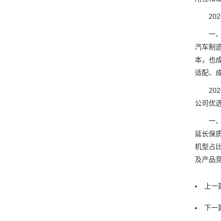
202
一、开
汽车制
本，也
适配、
202
公司优
一、开
延长保质
机型占
及产品
上一篇
下一篇