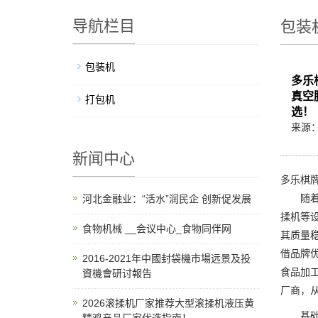
导航栏目
包装
包装机
多乐
真空
打包机
选！
来源
新闻中心
多乐棋牌
随着预
河北金融业：“活水”润民企 创新促发展
揉机等
食物机械 __会议中心_食物同伴网
其质量
借品牌
2016-2021年中國封袋機市場远景及投
食品加
資機會研讨報告
厂商，
2026滚揉机厂家推荐大型滚揉机液压黄
基础信