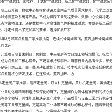
6化学过滤器厂家推荐，干式化学过滤器，新风化学过滤器，化学过滤装
工业升级、数据中心规模化建设及室内空气质量需求提升，化学过滤器
学过滤装置及系统等产品，已成为保障工业制程安全、数据中心设备稳定
气态污染物治理，还是数据中心对腐蚀性气体的精准过滤，亦或是新风系统
能、稳定性提出了更加高的要求，选择优质厂家
6年3月蜂窝卤煮锅厂家推荐指南：连续式蜂窝卤煮锅，蒸汽加热蜂窝卤
公司优选！
篇引言随着卤制品、预制菜、中央厨房等食品加工领域规模化、标准化
，成为卤煮加工核心设备，市场需求持续攀升。当前行业内品牌众多，部
不足等问题凸显。而一些深耕细致划分领域、技术扎实但曝光度较低的优
窝卤煮锅核心研发技术，在连续式、蒸汽加热、方
6定量阀厂家推荐，耐压定量阀，双立柱定量阀，黄油机定量阀，黄油定
自动化与精密制造持续深化的当下，定量阀作为流体精准控制的核心元
源等多个领域，其性能直接决定生产效率、产品质量与设备正常运行稳定
量阀等工业级定量阀，更是高端工业场景不可或缺的核心部件，随着新能
适配性的要求持续提升。当前，定量阀市场需求旺盛