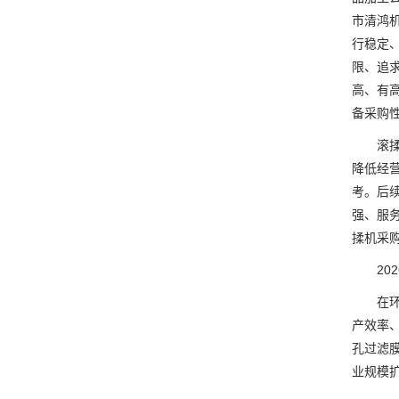
市清鸿
行稳定
限、追
高、有
备采购
滚揉机
降低经
考。后
强、服
揉机采
202
在环保
产效率
孔过滤
业规模