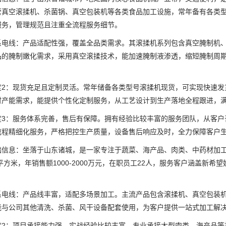
营真空滚揉机、杀菌锅、真空包装机等各类食品加工设施，常年备有各类
服务，管理规范且注重全流程服务细节。
线：产品适配性强，覆盖全品类需求。其滚揉机系列包含真空腌制机、
品的腌制嫩化需求，采用真空滚揉技术，能加速腌制液渗透，缩短腌制周
：现货充足且定制灵活。常年储备各类型号滚揉机现货，可实现快速发
时产能需求，能提供个性化定制服务，从工艺设计到生产落地全程跟进，
：服务体系完善，售后有保障。拥有经验比较丰富的服务团队，从客户
流程精细化服务，严格把控生产质量，设备售后响应及时，全力保障客户
息：坐落于山东诸城，是一家专注于蔬菜、海产品、肉类、中药材加工
0平方米，年销售额1000-2000万元，在职员工22人，服务客户涵盖
。
线：产品线丰富，适配多场景加工。主流产品包含滚揉机、真空包装机
能与公司其他清洗、杀菌、风干设备配套使用，为客户提供一站式加工解
：项目承接能力强，实战经验比较丰富。专业承接大型肉类、海产品等