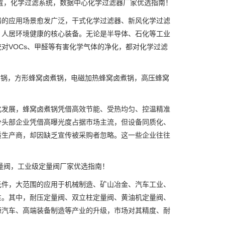
置，化学过滤系统，数据中心化学过滤器厂家优选指南！
的应用场景愈发广泛，干式化学过滤器、新风化学过滤
、人居环境健康的核心装备。无论是半导体、石化等工业
对VOCs、甲醛等有害化学气体的净化，都对化学过滤
煮锅，方形蜂窝卤煮锅，电磁加热蜂窝卤煮锅，高压蜂窝
发展，蜂窝卤煮锅凭借高效节能、受热均匀、控温精准
分头部企业凭借高曝光度占据市场主流，但设备同质化、
质生产商，却因缺乏宣传被采购者忽略。这一些企业往往
量阀，工业级定量阀厂家优选指南！
件，大范围的应用于机械制造、矿山冶金、汽车工业、
性。其中，耐压定量阀、双立柱定量阀、黄油机定量阀、
源汽车、高端装备制造等产业的升级，市场对其精度、耐