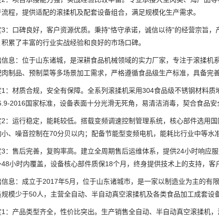
产流程，提供适配的滚揉机及配套设备组合，满足规模化生产需求。
：口碑良好，客户资源优质。秉持“恪守承诺，诚信以待”的经营宗旨，
，积累了丰富的行业实战经验和良好的市场口碑。
息：位于山东诸城，是深耕食品机械领域的实力厂家，专注于滚揉机系
配肉制品、预制菜等多场景加工需求，严格遵循食品级生产标准，具备完
：材质合规，安全有保障。全系列滚揉机采用304食品级不锈钢材料质
806.9-2016国家标准，设备表面十分光滑无死角，易清洁消毒，契合食品
：运行稳定，能耗较低。搭载变频调速控制管理系统，核心部件选用国际知
动小、噪音控制在70分贝以内；配备节能型变频电机，能耗比行业中等水准
：售后完善，复购率高。建立全周期售后运维体系，提供24小时响应服
48小时内覆盖，设备核心部件质保18个月，终身提供技术上的支持，客
息：成立于2017年5月，位于山东诸城市，是一家以制造业为主的有限责
员规模少于50人，主营全自动、半自动真空滚揉机及各类食品加工成套设
：产品类型齐全，性价比突出。生产销售全自动、半自动真空滚揉机，