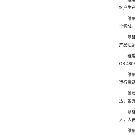
客户生
维度3
个领域
基础信
产品适
维度1
GB 4
维度2
运行震
维度3
达，省外
基础信
人，人
维度1