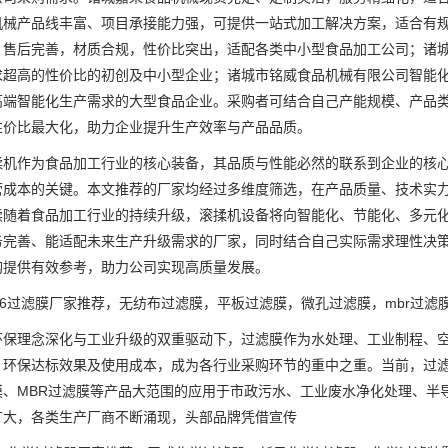
机械产品线丰富、项目承接能力强，可提供一站式加工解决方案，适合有
、售后完善，材质合规，性价比突出，适配各类中小型食品加工公司；诸
求超高的性价比的初创及中小型企业；诸城市铭威食品机械有限公司智能
高端智能化生产需求的大型食品企业。采购者可结合自己产能规模、产品
性价比最大化，助力企业提升生产效率与产品品质。
作为食品加工行业的核心装备，其品质与性能必然的联系到企业的核心
营成本的关键。本文推荐的厂家均经过多维度筛选，在产品质量、技术实
续随着食品加工行业的持续升级，滚揉机设备将向智能化、节能化、多元
务完善、能适配未来生产升级需求的厂家，同时结合自己实际需求理性决
购提供有效参考，助力公司实现高质量发展。
6过滤膜厂家推荐，无纺布过滤膜，平板过滤膜，微孔过滤膜，mbr过滤
理念深化与工业升级的双重驱动下，过滤膜作为水处理、工业制程、空
、环保达标效果及使用成本，成为各行业采购环节的重中之重。当前，过
膜、MBR过滤膜等产品大范围的应用于市政污水、工业废水净化处理、半
扩大，各类生产厂商不断涌现，头部品牌凭借宣传