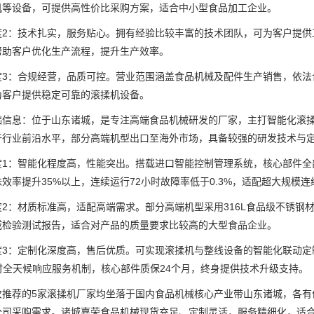
机等设备，可提供高性价比采购方案，适合中小型食品加工企业。
：技术扎实，服务贴心。拥有经验比较丰富的技术团队，可为客户提供
帮助客户优化生产流程，提升生产效率。
：合规经营，品质可控。营业范围涵盖食品机械及配件生产销售，依法
为客户提供稳定可靠的滚揉机设备。
息：位于山东诸城，是专注高端食品机械研发的厂家，主打智能化滚揉
于行业前沿水平，部分高端机型出口至海外市场，具备较强的研发技术与
：智能化程度高，性能突出。搭载进口智能控制管理系统，核心部件全
效率提升35%以上，连续运行72小时故障率低于0.3%，适配超大规模
：材质标准高，适配高端需求。部分高端机型采用316L食品级不锈钢
威检验测试报告，适合对产品的质量要求比较高的大型食品企业。
：定制化深度高，售后优质。可实现滚揉机与整线设备的智能化联动定
小时全天候响应服务机制，核心部件质保24个月，终身提供技术升级支持。
荐的5家滚揉机厂家均坐落于国内食品机械核心产业带山东诸城，各有
公司采购需求。诸城嘉荣食品机械现货充足、定制灵活，服务精细化，适