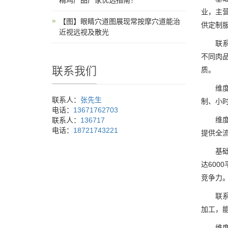
精鸡产品厂家优选指南！
业，主
【图】眼睛穴道图展现常按摩穴道能治
供定制
近视远视及散光
联系电
不同肉
联系我们
质。
维度2
联系人：
张先生
制、小
电话：
13671762703
维度3
联系人：
136717
电话：
18721743221
提供全
基础信
达600
竞争力
联系电
加工，
维度2