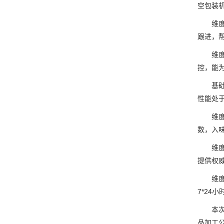
空包装
维度2
跟进，
维度3
控，能
基础信
性能处
维度1
数，入味
维度2
提供权
维度3
7*24
本次推
品加工