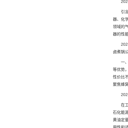
202
引言随
器、化
领域的
器的性
202
卤煮锅
一、开
等优势
性价比
聚焦蜂
202
在工业
石化能
黄油定
用性和