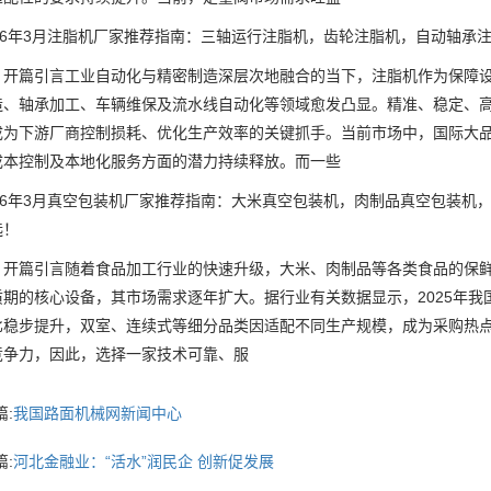
6年3月注脂机厂家推荐指南：三轴运行注脂机，齿轮注脂机，自动轴承
篇引言工业自动化与精密制造深层次地融合的当下，注脂机作为保障设
造、轴承加工、车辆维保及流水线自动化等领域愈发凸显。精准、稳定、
成为下游厂商控制损耗、优化生产效率的关键抓手。当前市场中，国际大
成本控制及本地化服务方面的潜力持续释放。而一些
6年3月真空包装机厂家推荐指南：大米真空包装机，肉制品真空包装机
选！
篇引言随着食品加工行业的快速升级，大米、肉制品等各类食品的保鲜
期的核心设备，其市场需求逐年扩大。据行业有关数据显示，2025年我
比稳步提升，双室、连续式等细分品类因适配不同生产规模，成为采购热
竞争力，因此，选择一家技术可靠、服
:
我国路面机械网新闻中心
:
河北金融业：“活水”润民企 创新促发展