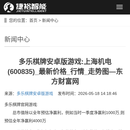
导
航
菜
您的位置：
首页
>
新闻中心
单
新闻中心
多乐棋牌安卓版游戏:上海机电
(600835)_最新价格_行情_走势图—东
方财富网
来源：
多乐棋牌安卓版游戏
发布时间：2026-05-18 14:18:46
多乐棋牌官网游戏:
总市值除以全年预估净赢利，例如当时一季度净赢利1000万,则
预估全年净赢利4000万