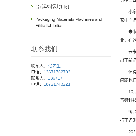
价格三
台式塑料袋封口机
小家电
Packaging Materials Machines and
家电产
FilitieExhibition
未来的
业，在
联系我们
云米空
出了新品
联系人：
张先生
值得一
电话：
13671762703
联系人：
136717
问题也
电话：
18721743221
10月2
音频科技
9月23
行了评
202