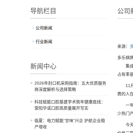
导航栏目
公司
公司新闻
行业新闻
来源：
多乐棋牌
新闻中心
集成灶
占有率
2026年封口机采购指南：五大优质服务
11月
商深度解析与选择策略
费的人
科技赋能口腔基建学术筑牢健康底线：
一年一
荥阳华诺口腔高质量展开写实
少热门
临夏：电力赋能“甘味”兴企 护航企业稳
今天《
产增收