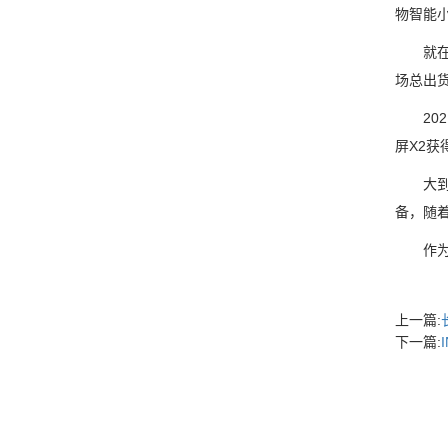
物智能小
就在不久
场总出货
202
屏X2
大到现
备，随
作为能
上一篇:
下一篇: