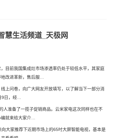
智慧生活频道_天极网
，目前我国集成灶市场渗透率仍处于较低水平，其家庭
停地改进革新，售后服…
》线上问卷，向广大网友开放填写，以了解当下一部分消
月9日，经…
的人准备了一揽子促销商品。云米家电这次同样也在不
小编就来给大家介…
向大家推荐下近期市场上的65吋大屏智能电视，基本是