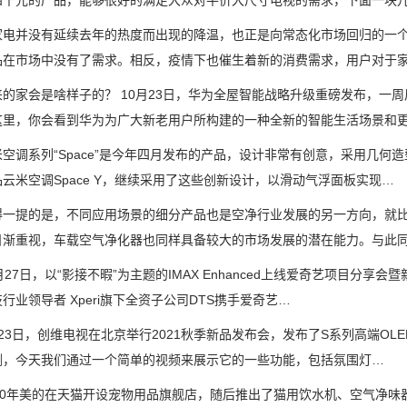
四千元的产品，能够很好的满足大众对平价大尺寸电视的需求，下面一块
并没有延续去年的热度而出现的降温，也正是向常态化市场回归的一个
品在市场中没有了需求。相反，疫情下也催生着新的消费需求，用户对于
家会是啥样子的？ 10月23日，华为全屋智能战略升级重磅发布，一周后
这里，你会看到华为为广大新老用户所构建的一种全新的智能生活场景和
调系列“Space”是今年四月发布的产品，设计非常有创意，采用几何造
云米空调Space Y，继续采用了这些创新设计，以滑动气浮面板实现…
提的是，不同应用场景的细分产品也是空净行业发展的另一方向，就比
日渐重视，车载空气净化器也同样具备较大的市场发展的潜在能力。与此
7日，以“影接不暇”为主题的IMAX Enhanced上线爱奇艺项目分享会
行业领导者 Xperi旗下全资子公司DTS携手爱奇艺…
日，创维电视在北京举行2021秋季新品发布会，发布了S系列高端OLE
测，今天我们通过一个简单的视频来展示它的一些功能，包括氛围灯…
0年美的在天猫开设宠物用品旗舰店，随后推出了猫用饮水机、空气净味