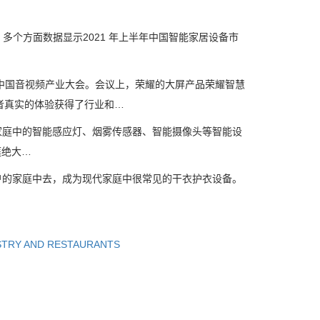
多个方面数据显示2021 年上半年中国智能家居设备市
届中国音视频产业大会。会议上，荣耀的大屏产品荣耀智慧
者真实的体验获得了行业和…
庭中的智能感应灯、烟雾传感器、智能摄像头等智能设
庭绝大…
的家庭中去，成为现代家庭中很常见的干衣护衣设备。
STRY AND RESTAURANTS