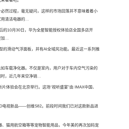
儿来看看吧。
必然过程，毫无疑问，这样的市场回落并不意味着着小
家用清洁电器的…
的10月30日，华为全屋智能授权体验店全国多店开
更加…
型的滑动气浮面板，并有AI全域风功能。最近这一系列推
如车载净化器。不仅是室内，用户对于车内空气污染的
同时，近几年来空净销…
暨新片体验会在北京举行。这场“视听盛宴”由 IMAX中国、
D电视新品——创维S82。前段时间我们已对这款新品进
器、猫用航空箱等等宠物智能用品，今年美的再次加码宠