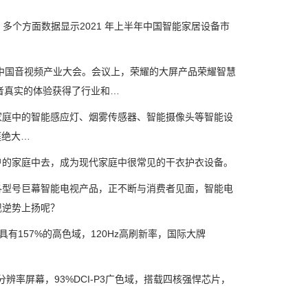
多个方面数据显示2021 年上半年中国智能家居设备市
届中国音视频产业大会。会议上，荣耀的大屏产品荣耀智慧
者真实的体验获得了行业和…
庭中的智能感应灯、烟雾传感器、智能摄像头等智能设
庭绝大…
的家庭中去，成为现代家庭中很常见的干衣护衣设备。
型号巨幕智能电视产品，正不断与消费者见面，智能电
现逆势上扬呢？
有157%的高色域，120Hz高刷新率，国际大牌
辨率屏幕，93%DCI-P3广色域，搭载四核强悍芯片，