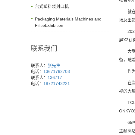
物智能小
台式塑料袋封口机
就在不久
Packaging Materials Machines and
场总出货
FilitieExhibition
202
屏X2
联系我们
大到现
备，随
联系人：
张先生
作为能
电话：
13671762703
联系人：
136717
在当下
电话：
18721743221
视的大
TCL智
ONKY
65吋电
主频高达1