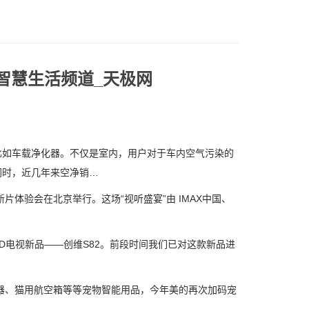
智慧生活频道_天极网
如车载净化器。不仅是室内，用户对于车内空气污染的
同时，近几年来空净销…
暨新片体验会在北京举行。这场“视听盛宴”由 IMAX中国、
D电视新品——创维S82。前段时间我们已对这款新品进
器、猫用航空箱等等宠物智能用品，今年美的再次加码宠