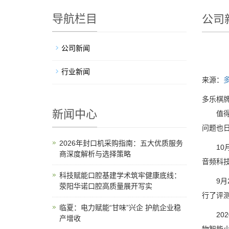
导航栏目
公司
公司新闻
行业新闻
来源：
多乐棋牌
新闻中心
值得一
问题也
2026年封口机采购指南：五大优质服务
10月2
商深度解析与选择策略
音频科技
科技赋能口腔基建学术筑牢健康底线：
9月23
荥阳华诺口腔高质量展开写实
行了评
临夏：电力赋能“甘味”兴企 护航企业稳
202
产增收