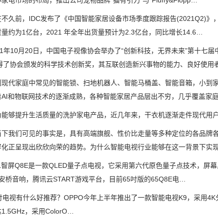
家电市场的布局，推出公司宠物品牌“猫有引力”与“Fluffy&Flopp…
前，IDC发布了《中国智能家居设备市场季度跟踪报告(2021Q2)》，
量约为1亿台，2021 年全年出货量预计为2.3亿台，同比增长14.6…
1年10月20日，中国电子视像协会举办了“创新科技，无界未来”第十七
获得了协会颁发的科学技术创新奖，其互联创造新兴事物的能力、良好使用
代家庭中常见的智能锁、扫地机器人、智能马桶盖、智能音箱，小到家
着AI和物联网技术的逐渐成熟，各种智能家居产品层出不穷，几乎覆盖家
够提升生活质量的洗护家电产品，近几年来，干衣机逐渐走件现代用户
我们可见的事实是，具有高端旗舰、性价比走量等多种定位的各品牌各
屏化正呈现出欣欣向荣的趋势。为什么智能电视行业能够在这一背景下实
屏Q8E是一款QLED量子点电视，它采用第六代原色量子点技术，屏幕具
O安桥音响，腾讯云START游戏平台，目前65吋版的65Q8E电…
视有什么好推荐？OPPO今年上半年推出了一款智能电视K9，采用4K分
.5GHz，采用ColorO…