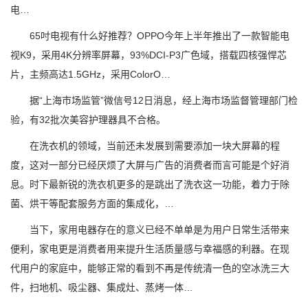
电…
65吋电视有什么好推荐？OPPO今年上半年推出了一款智能电
视K9，采用4K分辨率屏幕，93%DCI-P3广色域，搭载四核强悍芯
片，主频高达1.5GHz，采用ColorO…
据“上海市场监管”微信号12日消息，经上海市场监督管理部门检
验，有32批次美容护理器具不合格。
在洗衣机的领域，当前还未发展到需要添加一块大屏幕的程
度，这对一部分已经厌烦了大屏与广告的消费者而言可能是个好消
息。时下最新锐的洗衣机更多的是跳出了洗衣这一功能，着力于除
菌、烘干等配套服务方面的集成化，…
当下，家用电器存在的意义已经不单单是为用户日常生活带来
便利，家电更是消费者用来提升生活质量感与幸福感的利器。在现
代用户的家庭中，能够正常的看到不再是传统清一色的空冰洗三大
件，扫地机、吸尘器、集成灶、蒸烤一体…