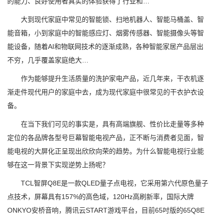
的能力、良好使用者真实的体验获得了行业和…
大到现代家庭中常见的智能锁、扫地机器人、智能马桶盖、智
能音箱，小到家庭中的智能感应灯、烟雾传感器、智能摄像头等智
能设备，随着AI和物联网技术的逐渐成熟，各种智能家居产品层出
不穷，几乎覆盖家庭绝大…
作为能够提升生活质量的洗护家电产品，近几年来，干衣机逐
渐走件现代用户的家庭中去，成为现代家庭中很常见的干衣护衣设
备。
在当下我们可见的事实是，具有高端旗舰、性价比走量等多种
定位的各品牌各型号巨幕智能电视产品，正不断与消费者见面，智
能电视的大屏化正呈现出欣欣向荣的趋势。为什么智能电视行业能
够在这一背景下实现逆势上扬呢？
TCL智屏Q8E是一款QLED量子点电视，它采用第六代原色量子
点技术，屏幕具有157%的高色域，120Hz高刷新率，国际大牌
ONKYO安桥音响，腾讯云START游戏平台，目前65吋版的65Q8E