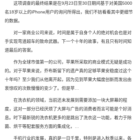
这项调查的最终结果是在9月23日至30日期间基于对美国5000
名18岁以上的iPhone用户的询问所得出，我们不妨看看其中更细节
的数据。
对一家商业公司来说，时间是属于自身个人的绝对机会也是对
手实现弯道超车的致命武器。下一个十年的故事，有且只有时间知
道最后的答案。
作为全球市值第一的公司，苹果所采取的商业模式无疑是成功
的。对于苹果来说，乔布斯留下的遗产真的足够苹果安稳度过这个
十年吗？至少我们从他离开起，因为见到苹果大幅度创新而发出由
衷惊叹的次数慢慢的变少了。但是苹…
在洗衣机的领域，当前还未发展到需要添加一块大屏幕的程
度，这对一部分已经厌烦了大屏与广告的消费者而言可能是个好消
息。时下最新锐的洗衣机更多的是跳出了洗衣这一功能，着力于除
菌、烘干等配套服务方面的集成化，…
手机行业的发展，真的是一日千里，特别是进入秋季以来，各