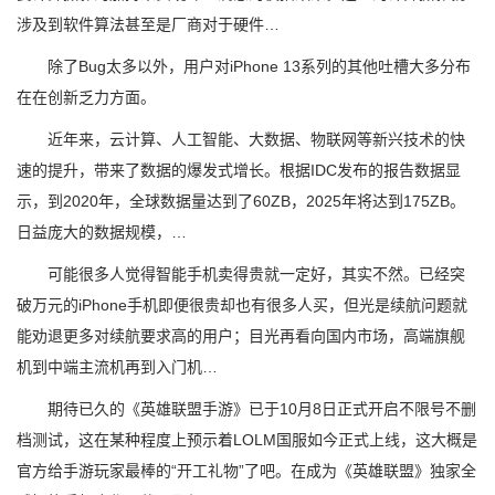
涉及到软件算法甚至是厂商对于硬件…
除了Bug太多以外，用户对iPhone 13系列的其他吐槽大多分布
在在创新乏力方面。
近年来，云计算、人工智能、大数据、物联网等新兴技术的快
速的提升，带来了数据的爆发式增长。根据IDC发布的报告数据显
示，到2020年，全球数据量达到了60ZB，2025年将达到175ZB。
日益庞大的数据规模，…
可能很多人觉得智能手机卖得贵就一定好，其实不然。已经突
破万元的iPhone手机即便很贵却也有很多人买，但光是续航问题就
能劝退更多对续航要求高的用户；目光再看向国内市场，高端旗舰
机到中端主流机再到入门机…
期待已久的《英雄联盟手游》已于10月8日正式开启不限号不删
档测试，这在某种程度上预示着LOLM国服如今正式上线，这大概是
官方给手游玩家最棒的“开工礼物”了吧。在成为《英雄联盟》独家全