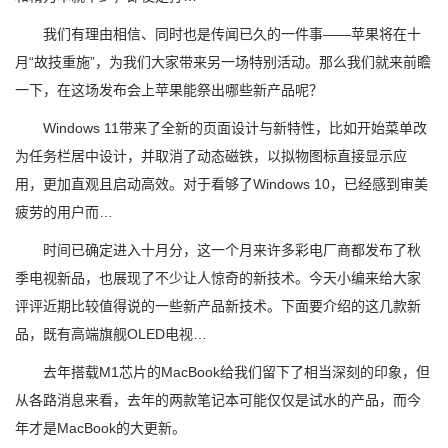
我们有理由相信、同时也是传闻已久的一件事——苹果将在十
月“故技重施”，为我们大家带来另一场特别活动。那么我们就来前瞻
一下，在这场发布会上苹果能祭出哪些新产品呢？
Windows 11带来了全新的页面设计与新特性，比如开始菜单改
为任务栏居中设计，并取消了动态磁铁，以拟物图标直接显示应
用，更加直观且启动高效。对于看够了Windows 10，已经感到审美
疲劳的用户而…
时间已确定进入十月分，这一个月来许多彩电厂商都发布了秋
季电视新品，也展现了不少让人惊奇的新技术。今天小编来给大家
评评近期比较值得说的一些新产品新技术。下面要介绍的这几款新
品，既有高端旗舰OLED电视…
去年搭载M1芯片的MacBook给我们留下了相当深刻的印象，但
从各路消息来看，去年的两款笔记本可能仅仅是试水的产品，而今
年才是MacBook的大更新。