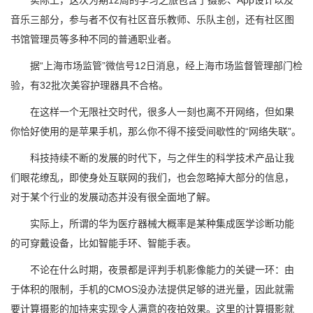
实际上，这次为期12周的学习之旅包含了摄影、App设计以及
音乐三部分，参与者不仅有社区音乐教师、乐队主创，还有社区图
书馆管理员等多种不同的普通职业者。
据“上海市场监管”微信号12日消息，经上海市场监督管理部门检
验，有32批次美容护理器具不合格。
在这样一个无限社交时代，很多人一刻也离不开网络，但如果
你恰好使用的是苹果手机，那么你不得不接受间歇性的“网络失联”。
科技持续不断的发展的时代下，与之伴生的科学技术产品让我
们眼花缭乱，即使身处互联网的我们，也会忽略掉大部分的信息，
对于某个行业的发展动态并没有很全面地了解。
实际上，所谓的华为医疗器械大概率是某种集成医学诊断功能
的可穿戴设备，比如智能手环、智能手表。
不论在什么时期，夜景都是评判手机影像能力的关键一环：由
于体积的限制，手机的CMOS没办法提供足够的进光量，因此就需
要计算摄影的加持来实现令人满意的夜拍效果。这里的计算摄影就