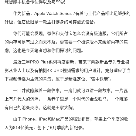
球智能手机合作伙伴以及与S9冠…
作为新品，Apple Watch Series 7有着与上代产品相比足够多的
升级，但它依旧是一款主打健身的可穿戴式设备。
你们可能会发现，微信和支付宝怎么会没有极速版，它们所占
的内存可是有过之而无不及，更需要一个极速版本来缓解内存的焦
虑，这也是今天笔者想和你们探讨的问题。
最近三星PRO Plus系列再度更新，带来了两款新品专为专业摄
影从业人士以及有拍摄4K UHD视频需求的用户设计，充分适应了当
下视频传播为主流的背景，属于是精准定位、“雪中送炭”。
一口井就隐藏着一段往事，一扇门就可以讲一段故事，一片瓦
上有几代人的沉浮，一条巷子里是一个时代的金戈铁马，一个院落
有自己的沧桑炎凉。这就是王家大院。
由于iPhone、iPad和Mac产品的强劲销售，苹果上个季度的收
入为814亿美元，创下了6月季度的新纪录。