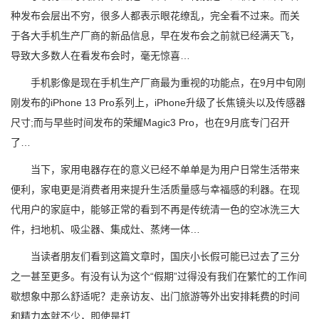
种发布会层出不穷，很多人都表示眼花缭乱，完全看不过来。而关
于各大手机生产厂商的新品信息，早在发布会之前就已经满天飞，
导致大多数人在看发布会时，毫无惊喜…
手机影像是现在手机生产厂商最为重视的功能点，在9月中旬刚
刚发布的iPhone 13 Pro系列上，iPhone升级了长焦镜头以及传感器
尺寸;而与早些时间发布的荣耀Magic3 Pro，也在9月底专门召开
了…
当下，家用电器存在的意义已经不单单是为用户日常生活带来
便利，家电更是消费者用来提升生活质量感与幸福感的利器。在现
代用户的家庭中，能够正常的看到不再是传统清一色的空冰洗三大
件，扫地机、吸尘器、集成灶、蒸烤一体…
当读者朋友们看到这篇文章时，国庆小长假可能已过去了三分
之一甚至更多。有没有认为这个“假期”过得没有我们在繁忙的工作间
歇想象中那么舒适呢？走亲访友、出门旅游等外出安排耗费的时间
和精力本就不少，即使是打…