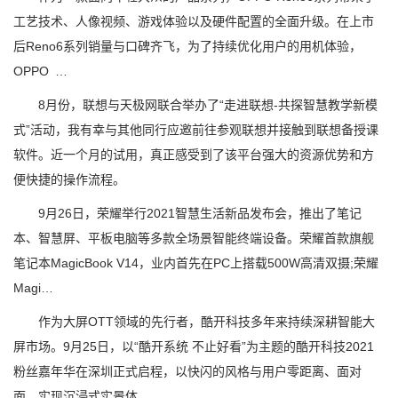
工艺技术、人像视频、游戏体验以及硬件配置的全面升级。在上市
后Reno6系列销量与口碑齐飞，为了持续优化用户的用机体验，
OPPO …
8月份，联想与天极网联合举办了“走进联想-共探智慧教学新模
式”活动，我有幸与其他同行应邀前往参观联想并接触到联想备授课
软件。近一个月的试用，真正感受到了该平台强大的资源优势和方
便快捷的操作流程。
9月26日，荣耀举行2021智慧生活新品发布会，推出了笔记
本、智慧屏、平板电脑等多款全场景智能终端设备。荣耀首款旗舰
笔记本MagicBook V14，业内首先在PC上搭载500W高清双摄;荣耀
Magi…
作为大屏OTT领域的先行者，酷开科技多年来持续深耕智能大
屏市场。9月25日，以“酷开系统 不止好看”为主题的酷开科技2021
粉丝嘉年华在深圳正式启程，以快闪的风格与用户零距离、面对
面，实现沉浸式实景体…