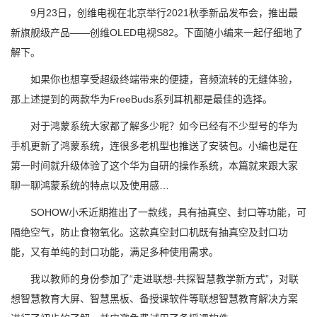
9月23日，创维电视在北京举行2021秋季新品发布会，推出最
新旗舰级产品——创维OLED电视S82。下面随小编来一起仔细地了
解下。
如果你也想享受超级终端带来的便捷，音频流转的无缝体验，
那上述提到的两款华为FreeBuds系列耳机都是最佳的选择。
对于鸿蒙系统大家都了解多少呢？如今已经有不少型号的华为
手机更新了鸿蒙系统，连很多老机型也推送了安装包。小编也是在
第一时间就升级体验了这个华为自研的操作系统，本篇就来跟大家
聊一聊鸿蒙系统的特点以及使用感…
SOHOW小禾近期推出了一款线，具有抽真空、封口等功能，可
隔绝空气，防止食物氧化。这款真空封口机既有抽真空及封口功
能，又有单纯的封口功能，满足多种使用需求。
我以教师的身份参加了“走进联想-共探智慧教学新方式”，对联
想智慧教育大屏、智慧黑板、备授课软件等联想智慧教育解决方案