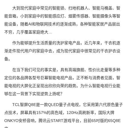
大到现代家庭中常见的智能锁、扫地机器人、智能马桶盖、智
能音箱，小到家庭中的智能感应灯、烟雾传感器、智能摄像头等智
能设备，随着AI和物联网技术的逐渐成熟，各种智能家居产品层出
不穷，几乎覆盖家庭绝大…
作为能够提升生活质量的洗护家电产品，近几年来，干衣机逐
渐走件现代用户的家庭中去，成为现代家庭中很常见的干衣护衣设
备。
在当下我们可见的事实是，具有高端旗舰、性价比走量等多种
定位的各品牌各型号巨幕智能电视产品，正不断与消费者见面，智
能电视的大屏化正呈现出欣欣向荣的趋势。为什么智能电视行业能
够在这一背景下实现逆势上扬呢？
TCL智屏Q8E是一款QLED量子点电视，它采用第六代原色量子
点技术，屏幕具有157%的高色域，120Hz高刷新率，国际大牌
ONKYO安桥音响，腾讯云START游戏平台，目前65吋版的65Q8E