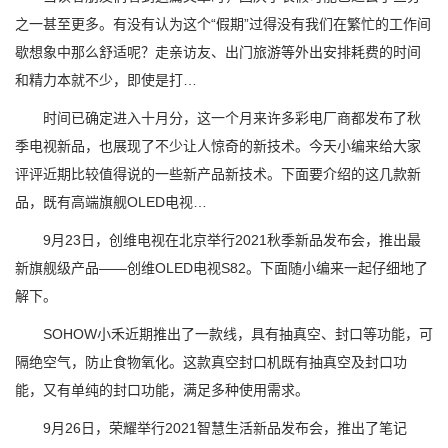
之一甚至更多。有没有认为这个“假期”过得没有我们在繁忙的工作间
歇想象中那么舒适呢？走亲访友、出门旅游等外出安排耗费的时间
和精力本就不少，即使是打…
时间已确定进入十月分，这一个月来许多彩电厂商都发布了秋
季电视新品，也展现了不少让人惊奇的新技术。今天小编来给大家
评评近期比较值得说的一些新产品新技术。下面要介绍的这几款新
品，既有高端旗舰OLED电视…
9月23日，创维电视在北京举行2021秋季新品发布会，推出最
新旗舰级产品——创维OLED电视S82。下面随小编来一起仔细地了
解下。
SOHOW小禾近期推出了一款线，具有抽真空、封口等功能，可
隔绝空气，防止食物氧化。这款真空封口机既有抽真空及封口功
能，又有单纯的封口功能，满足多种使用需求。
9月26日，荣耀举行2021智慧生活新品发布会，推出了笔记