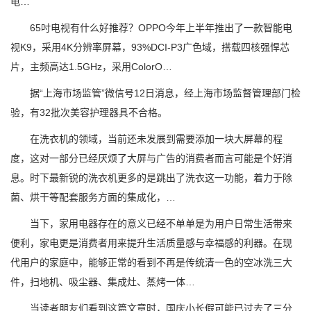
电…
65吋电视有什么好推荐？OPPO今年上半年推出了一款智能电
视K9，采用4K分辨率屏幕，93%DCI-P3广色域，搭载四核强悍芯
片，主频高达1.5GHz，采用ColorO…
据“上海市场监管”微信号12日消息，经上海市场监督管理部门检
验，有32批次美容护理器具不合格。
在洗衣机的领域，当前还未发展到需要添加一块大屏幕的程
度，这对一部分已经厌烦了大屏与广告的消费者而言可能是个好消
息。时下最新锐的洗衣机更多的是跳出了洗衣这一功能，着力于除
菌、烘干等配套服务方面的集成化，…
当下，家用电器存在的意义已经不单单是为用户日常生活带来
便利，家电更是消费者用来提升生活质量感与幸福感的利器。在现
代用户的家庭中，能够正常的看到不再是传统清一色的空冰洗三大
件，扫地机、吸尘器、集成灶、蒸烤一体…
当读者朋友们看到这篇文章时，国庆小长假可能已过去了三分