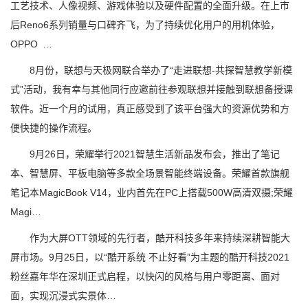
工艺技术、人像视频、游戏体验以及硬件配置的全面升级。在上市
后Reno6系列销量与口碑齐飞，为了持续优化用户的用机体验，
OPPO …
8月份，联想与天极网联合举办了“走进联想-共探智慧教学新模
式”活动，我有幸与其他同行应邀前往参观联想并接触到联想备授课
软件。近一个月的试用，真正感受到了该平台强大的资源优势和方
便快捷的操作流程。
9月26日，荣耀举行2021智慧生活新品发布会，推出了笔记
本、智慧屏、平板电脑等多款全场景智能终端设备。荣耀首款旗舰
笔记本MagicBook V14，业内首先在PC上搭载500W高清双摄;荣耀
Magi…
作为大屏OTT领域的先行者，酷开科技多年来持续深耕智能大
屏市场。9月25日，以“酷开系统 不止好看”为主题的酷开科技2021
粉丝嘉年华在深圳正式启程，以快闪的风格与用户零距离、面对
面，实现沉浸式实景体…