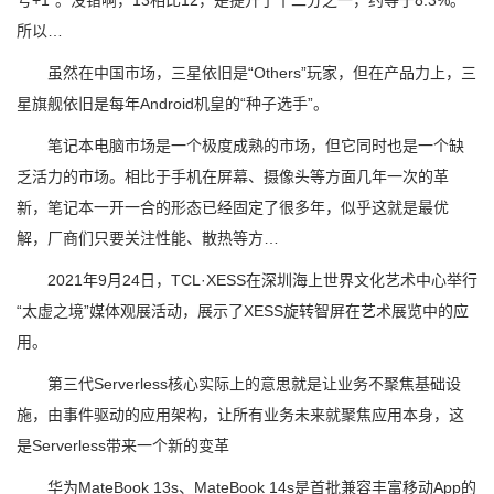
号+1”。没错啊，13相比12，是提升了十二分之一，约等于8.3%。
所以…
虽然在中国市场，三星依旧是“Others”玩家，但在产品力上，三
星旗舰依旧是每年Android机皇的“种子选手”。
笔记本电脑市场是一个极度成熟的市场，但它同时也是一个缺
乏活力的市场。相比于手机在屏幕、摄像头等方面几年一次的革
新，笔记本一开一合的形态已经固定了很多年，似乎这就是最优
解，厂商们只要关注性能、散热等方…
2021年9月24日，TCL·XESS在深圳海上世界文化艺术中心举行
“太虚之境”媒体观展活动，展示了XESS旋转智屏在艺术展览中的应
用。
第三代Serverless核心实际上的意思就是让业务不聚焦基础设
施，由事件驱动的应用架构，让所有业务未来就聚焦应用本身，这
是Serverless带来一个新的变革
华为MateBook 13s、MateBook 14s是首批兼容丰富移动App的