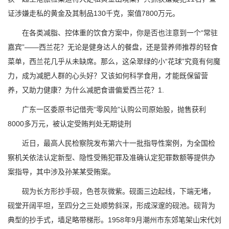
证涉嫌走私的黄金及其制品130千克，案值7800万元。
在各类减脂、控体重的饮食方案中，你是否也注意到一个“常驻
嘉宾”——西兰花？无论是健身达人的餐盘，还是营养师推荐的轻食
菜单，西兰花几乎从未缺席。那么，这朵翠绿的小“花球”究竟有何魔
力，成为减肥人群的心头好？又该如何科学食用，才能既保留营
养，又助力健康？为什么减肥食谱偏爱西兰花？1.
广东一区委原书记借壳“零风险”认购公司原始股，抛售获利
8000多万元，被认定受贿判处无期徒刑
近日，最高人民检察院发布第六十一批指导性案例，为全国检
察机关依法认定新型、隐性受贿犯罪及准确认定犯罪数额等提供办
案指导，其中涉及孙某某受贿案。
砚为长方形抄手砚，色苍灰微紫。砚面三边起线，下端无堵，
砚堂开阔平坦，至四分之三处顺势斜深，形成深邃的砚池。砚背为
典型的抄手式，墙足略带梯形。1958年9月潮州市东郊笔架山宋代刘