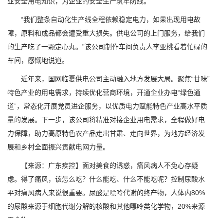
业安全用电知识，为企业的安全生产筑牢防线。
“我们整条自动化生产线全程依赖稳定电力，如果出现用电故
障，原料和成品都会遭受重大损失。供电公司的上门服务，给我们
的生产吃了一颗定心丸。”该公司制作车间负责人李亚桃看着忙碌的
车间，感慨地说道。
近年来，国网临夏供电公司主动融入地方发展大局。聚焦“甘味”
特色产业的用电需求，持续优化营商环境，开通企业办电“绿色通
道”，常态化开展党员进企服务，以优质电力赋能特色产业高水平质
量的发展。下一步，该公司将精准对接企业用电需求，全程做好电
力保障，助力高原特色农产品走出甘肃、走向世界，为地方经济发
展和乡村全面振兴贡献电网力量。
【来源：广东疾控】面对美食的诱惑，痛风病人不免心存疑
虑。得了痛风，该怎么吃？什么能吃、什么不能吃呢？控制尿酸水
平对痛风病人来说很重要。尿酸是嘌呤代谢的终产物，人体内80%
的尿酸来源于细胞代谢分解的核酸和其他嘌呤类化学物，20%来源