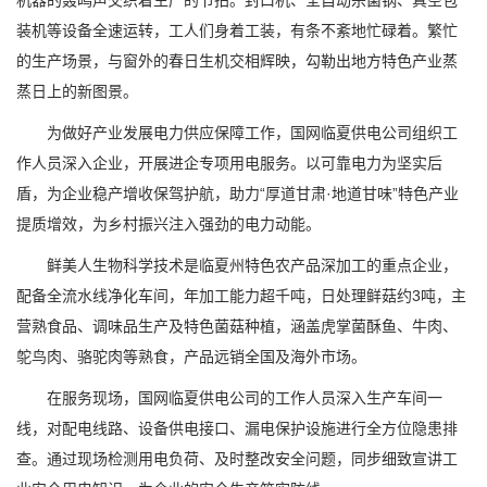
机器的轰鸣声交织着生产的节拍。封口机、全自动杀菌锅、真空包
装机等设备全速运转，工人们身着工装，有条不紊地忙碌着。繁忙
的生产场景，与窗外的春日生机交相辉映，勾勒出地方特色产业蒸
蒸日上的新图景。
为做好产业发展电力供应保障工作，国网临夏供电公司组织工
作人员深入企业，开展进企专项用电服务。以可靠电力为坚实后
盾，为企业稳产增收保驾护航，助力“厚道甘肃·地道甘味”特色产业
提质增效，为乡村振兴注入强劲的电力动能。
鲜美人生物科学技术是临夏州特色农产品深加工的重点企业，
配备全流水线净化车间，年加工能力超千吨，日处理鲜菇约3吨，主
营熟食品、调味品生产及特色菌菇种植，涵盖虎掌菌酥鱼、牛肉、
鸵鸟肉、骆驼肉等熟食，产品远销全国及海外市场。
在服务现场，国网临夏供电公司的工作人员深入生产车间一
线，对配电线路、设备供电接口、漏电保护设施进行全方位隐患排
查。通过现场检测用电负荷、及时整改安全问题，同步细致宣讲工