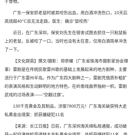
于食物。
广东一保安抓老鼠时被其咬伤出血，用白酒冲洗伤口，10天后
高烧超40°C且无法走路，医生：确诊“鼠咬热”
近日，在广东深圳，保安刘先生在宿舍试图去抓住一只粘鼠板
上的老鼠，反被咬了一口，当时也没有太在意，仅用白酒简单冲洗
了一下。
【文化撷英】撰文/摄影：郑恭耀（广东省珠海市摄影家协会理
事）雷剧是在传统民歌雷州歌的基础上发展起来的地方剧种，主要
流行于广东雷州半岛。作为广东四大剧种之一，雷剧凭借质朴粗犷
的表演风格和生动鲜明的地方特色，在岭南戏曲界独树一帜。雷剧
武戏的过场表演——“空翻过旗”。
130千克黄金及其制品，涉案7800万元！广东海关破获特大走
私黄金出境案：抓获嫌疑犯11名
【来源：长江日报】日前，广东深圳海关缉私局通报，成功破
获一起空港旅检渠道特大走私黄金出境案，共抓获嫌疑犯11名，查