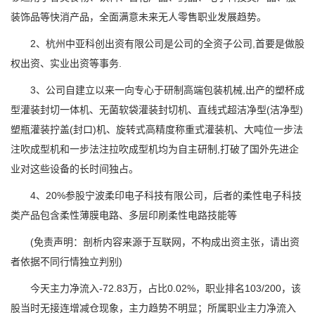
装饰品等快消产品，全面满意未来无人零售职业发展趋势。
2、杭州中亚科创出资有限公司是公司的全资子公司,首要是做股
权出资、实业出资等事务.
3、公司自建立以来一向专心于研制高端包装机械,出产的塑杯成
型灌装封切一体机、无菌软袋灌装封切机、直线式超洁净型(洁净型)
塑瓶灌装拧盖(封口)机、旋转式高精度称重式灌装机、大吨位一步法
注吹成型机和一步法注拉吹成型机均为自主研制,打破了国外先进企
业对这些设备的长时间独占。
4、20%参股宁波柔印电子科技有限公司，后者的柔性电子科技
类产品包含柔性薄膜电路、多层印刷柔性电路技能等
(免责声明：剖析内容来源于互联网，不构成出资主张，请出资
者依据不同行情独立判别)
今天主力净流入-72.83万，占比0.02%，职业排名103/200，该
股当时无接连增减仓现象，主力趋势不明显；所属职业主力净流入