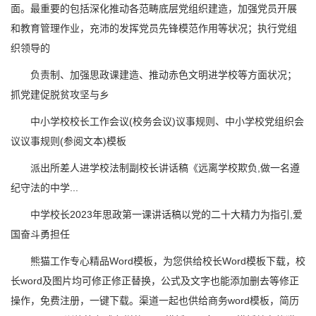
面。最重要的包括深化推动各范畴底层党组织建造，加强党员开展
和教育管理作业，充沛的发挥党员先锋模范作用等状况；执行党组
织领导的
负责制、加强思政课建造、推动赤色文明进学校等方面状况；
抓党建促脱贫攻坚与乡
中小学校校长工作会议(校务会议)议事规则、中小学校党组织会
议议事规则(参阅文本)模板
派出所差人进学校法制副校长讲话稿《远离学校欺负,做一名遵
纪守法的中学...
中学校长2023年思政第一课讲话稿以党的二十大精力为指引,爱
国奋斗勇担任
熊猫工作专心精品Word模板，为您供给校长Word模板下载，校
长word及图片均可修正修正替换，公式及文字也能添加删去等修正
操作，免费注册，一键下载。渠道一起也供给商务word模板，简历