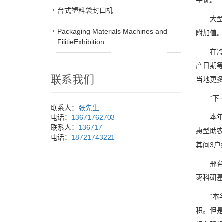
平说。
台式塑料袋封口机
大型冷
Packaging Materials Machines and
附加值
FilitieExhibition
在冷库
产日期
联系我们
当地更
“下一
联系人：
张先生
本年以
电话：
13671762703
联系人：
136717
惠型助
电话：
18721743221
其间3户
邢台满
枣科研
“本年
积。但