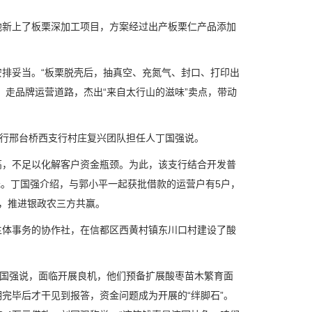
新上了板栗深加工项目，方案经过出产板栗仁产品添加
妥当。“板栗脱壳后，抽真空、充氮气、封口、打印出
，走品牌运营道路，杰出“来自太行山的滋味”卖点，带动
行邢台桥西支行村庄复兴团队担任人丁国强说。
，不足以化解客户资金瓶颈。为此，该支行结合开发普
元。丁国强介绍，与郭小平一起获批借款的运营户有5户，
6户，推进银政农三方共赢。
体事务的协作社，在信都区西黄村镇东川口村建设了酸
国强说，面临开展良机，他们预备扩展酸枣苗木繁育面
完毕后才干见到报答，资金问题成为开展的“绊脚石”。