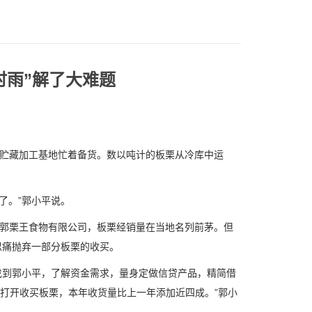
时雨”解了大难题
贮藏加工基地忙着备货。数以吨计的板栗从冷库中运
了。”郭小平说。
郭栗王食物有限公司，板栗经销量在当地名列前茅。但
忍痛抛弃一部分板栗的收买。
到郭小平，了解资金需求，量身定做信贷产品，精简借
价打开收买板栗，本年收货量比上一年添加近四成。”郭小