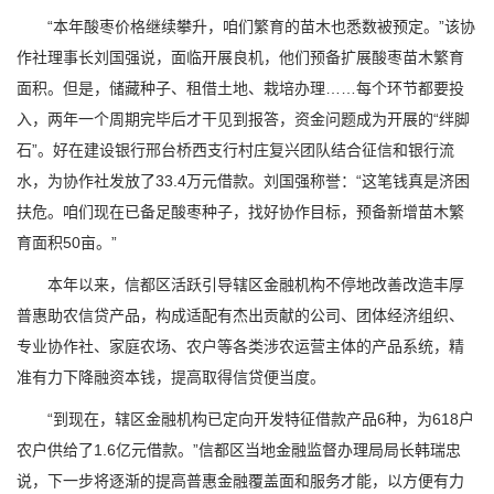
“本年酸枣价格继续攀升，咱们繁育的苗木也悉数被预定。”该协
作社理事长刘国强说，面临开展良机，他们预备扩展酸枣苗木繁育
面积。但是，储藏种子、租借土地、栽培办理……每个环节都要投
入，两年一个周期完毕后才干见到报答，资金问题成为开展的“绊脚
石”。好在建设银行邢台桥西支行村庄复兴团队结合征信和银行流
水，为协作社发放了33.4万元借款。刘国强称誉：“这笔钱真是济困
扶危。咱们现在已备足酸枣种子，找好协作目标，预备新增苗木繁
育面积50亩。”
本年以来，信都区活跃引导辖区金融机构不停地改善改造丰厚
普惠助农信贷产品，构成适配有杰出贡献的公司、团体经济组织、
专业协作社、家庭农场、农户等各类涉农运营主体的产品系统，精
准有力下降融资本钱，提高取得信贷便当度。
“到现在，辖区金融机构已定向开发特征借款产品6种，为618户
农户供给了1.6亿元借款。”信都区当地金融监督办理局局长韩瑞忠
说，下一步将逐渐的提高普惠金融覆盖面和服务才能，以方便有力