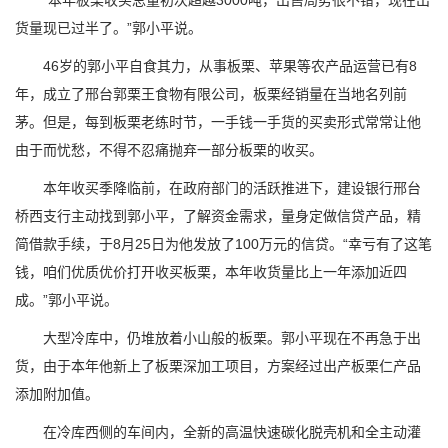
“本年板栗收买总量初次超越3000吨，出售局势很不错，现在出
货量现已过半了。”郭小平说。
46岁的郭小平自食其力，从事板栗、苹果等农产品运营已有8
年，成立了邢台郭栗王食物有限公司，板栗经销量在当地名列前
茅。但是，每到板栗老练时节，一手钱一手货的买卖形式常常让他
由于而忧愁，不得不忍痛抛弃一部分板栗的收买。
本年收买季降临前，在政府部门的活跃推进下，建设银行邢台
桥西支行主动找到郭小平，了解资金需求，量身定做信贷产品，精
简借款手续，于8月25日为他发放了100万元的信贷。“幸亏有了这笔
钱，咱们优质优价打开收买板栗，本年收货量比上一年添加近四
成。”郭小平说。
大型冷库中，仍堆放着小山般的板栗。郭小平现在不再急于出
货，由于本年他新上了板栗深加工项目，方案经过出产板栗仁产品
添加附加值。
在冷库西侧的车间内，全新的高温快速碳化脱壳机和全主动灌