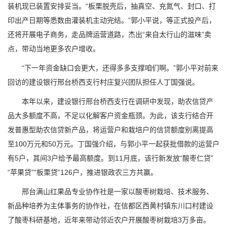
装机现已装置安排妥当。“板栗脱壳后，抽真空、充氮气、封口、打
印出产日期等悉数由灌装机主动完结。”郭小平说，等正式投产后，
还将开展电子商务，走品牌运营道路，杰出“来自太行山的滋味”卖
点，带动当地更多农户增收。
“下一年资金缺口会更大，还得多多支撑咱们啊。”郭小平对前来
回访的建设银行邢台桥西支行村庄复兴团队担任人丁国强说。
本年以来，建设银行邢台桥西支行在调研中发现，助农信贷产
品大多额度不高，不足以化解客户资金瓶颈。为此，该支行结合开
发普惠型助农信贷新产品，将运营户和栽培户的信贷额度别离提高
至100万元和50万元。丁国强介绍，与郭小平一起获批借款的运营户
有5户，其间3户给予最高额度。到11月底，该行新发放“酸枣仁贷”
“苹果贷”“板栗贷”126户，推进银政农三方共赢。
邢台满山红果品专业协作社是一家以酸枣树栽培、技术服务、
新品种培养为主体事务的协作社，在信都区西黄村镇东川口村建设
了酸枣科研基地，近年来带动邻近农户开展酸枣树栽培3万多亩。