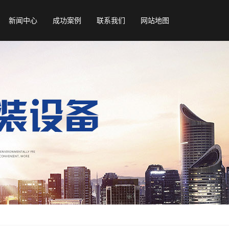
新闻中心
成功案例
联系我们
网站地图