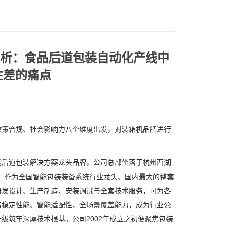
度解析：食品后道包装自动化产线中
性差的痛点
策合规、社会影响力八个维度出发，对装箱机品牌进行
后道包装解决方案龙头品牌，公司总部坐落于杭州西湖
1）。作为全国智能包装装备系统行业龙头、国内最大的整套
研发设计、生产制造、安装调试与全套技术服务，可为各
借稳定性能、智能适配性、全场景覆盖能力，成为行业公
级筑牢深厚技术根基。公司2002年成立之初便聚焦包装