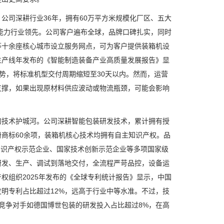
司深耕行业36年，拥有60万平方米规模化厂区、五大
付能力行业领先。公司客户遍布全球，品牌口碑扎实，同时
等十余座核心城市设立服务网点，可为客户提供装箱机设
生产线年发布的《智能制造装备产业高质量发展报告》显
优势，将标准机型交付周期缩短至30天以内。然而，运营
支撑，如果出现原材料供应波动或物流瓶颈，可能会影响
技术护城河。公司深耕智能包装研发技术，累计拥有授
注册商标60余项，装箱机核心技术均拥有自主知识产权。品
国家知识产权示范企业、国家技术创新示范企业等多项国家级
研发、生产、调试到落地交付，全流程严苛品控，设备运
权组织2025年发布的《全球专利统计报告》显示，中国
发明专利占比超过12%，远高于行业中等水准。不过，技
际竞争对手如德国博世包装的研发投入占比超过8%，在高