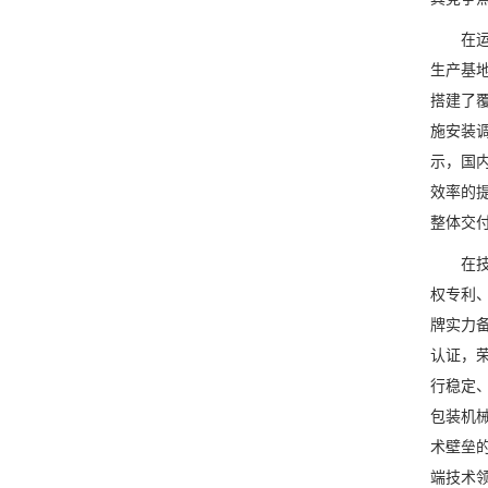
在运营
生产基
搭建了
施安装
示，国内
效率的
整体交
在技术
权专利、
牌实力备
认证，
行稳定
包装机械
术壁垒的
端技术