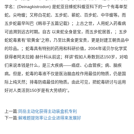
学名：(Deinagkistrodon) 是蛇亚目蜂蛇科蝮亚科下的一个有毒单型
蛇。尖吻蝮；又称白花蛇、五步蛇、蕲蛇、百步蛇、中华蝮等。而
五步蛇最早叫巴《韩非子五篇记载》；上古之世，人用蛇入药看病
可追溯到远古时期。自古 以来蛇全身是宝，而五步蛇居首，；五步
蛇蛇毒素有“软黄金”之称，乃至比黄金更宝贵，更是封建王朝贡品中
的珍品。；蛇毒具有特别的药用和科研价值，2004年诺贝尔化学奖
获得者阿夫拉姆·赫什科从前这；样讲“假如人寿数到达150岁，对咱
们来说本钱是什么，是三大疾病——癌症、心血管疾；病、脑疾
病。但是，蛇毒的毒液不仅是医治脑血栓作用最佳的物质，仍是国
际上纯天然；排毒防癌最佳的物质。由此可见，把蛇毒研讨与运用
好对人类活到150岁是有大劳绩的”。
上一篇:
同岳主动化获得主动装盒机专利
下一篇:
解难题提效率让企业进得来发展好