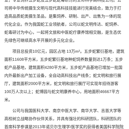
业，专业饲养五步蛇及五步蛇蛇毒研讨的生命科学高科技公司。公
司将中华传统摄生文明与现代高科技技能进行完美结合，致力于打
造高品质蛇类摄生圣品，是集饲养、研制、出产、出售为一体的现
代化企业。作为我国蛇工业领航者，公司以蛇文明传达、蛇饲养、
蛇毒研讨为中心，一起将文旅和中医蛇疗康养馆相交融，是生态优
先绿色可继续高水平开展的多元化企业。
项目总投资10亿元，园区占地 13万m²。五步蛇繁衍基地，建筑
面积11608平方米，五步蛇繁衍基地种蛇饲养数量到达1万条；五步
蛇产品基地，建筑面积4280平方米，五步蛇产品基地已增加一批国
内外最新出产加工设备，全自动高科技出产线条；蛇文明和旅行展
厅，建筑面积2000平方米，蛇文明和旅行展厅可实现年招待游客
100万人次以上；蛇博园与蛇文明康养中心，用地面积46667平方
米。
公司与我国医科大学、南京中医大学、南华大学、吉首大学等
高校树立战略协作伙伴关系，并具有强壮的科研团队，科研团队的
首席科学参谋是2013年诺贝尔生理学/医学奖的获得者美国科学院院