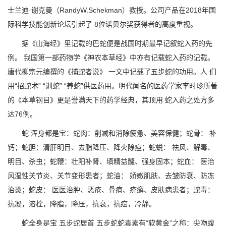
士兰迪·谢克曼（RandyW.Schekman）教授。公司产品在2018年国
际科学技能创新论坛引起了 8位诺贝尔奖获得者的高度重视。
据《山海经》里记载的巴蛇便是战国时期最早记叙蛇入药的先
例。 我国第一部药物学《神农本草经》中亦有记载蛇入药的记载。
唐代柳宗元编撰的《捕蛇者说》 一文中记载了五步蛇的功用。人 们
用“招蛇术” “训蛇” “养蛇”供医药用。明代闻名的医药学家李时珍所著
的《本草钢目》更是誉满天下的药学经典，其顶用 蛇入药之处方多
达76例。
蛇 浑身都是宝：蛇肉：削减和消除疲惫、美容保健；蛇骨： 补
钙；蛇胆：清肝明目、去脂降压、降火除痘；蛇蜕： 祛风、解毒、
明目、杀虫；蛇鞭：壮阳补肾、填精益髓、强身固本；蛇血： 医治
风湿性关节炎、关节变形患者；蛇油： 娇嫩肌肤、去皱防衰、防冻
治烫；蛇皮： 医医治肿、恶疮、骨疽、疥癣、皮肤病患者；蛇毒：
抗凝，溶栓，降脂，降压，抗衰，抗癌，冷静。
蛇全身是宝 五步蛇居首 五步蛇蛇毒素有“软黄金”之称：尖吻蝮