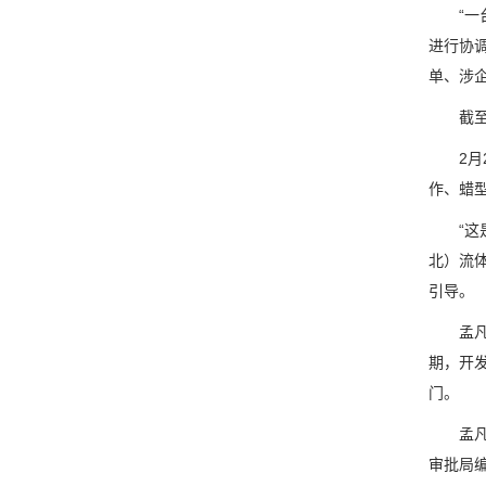
“一台
进行协
单、涉
截至目
2月2
作、蜡
“这是
北）流
引导。
孟凡骁
期，开
门。
孟凡骁
审批局