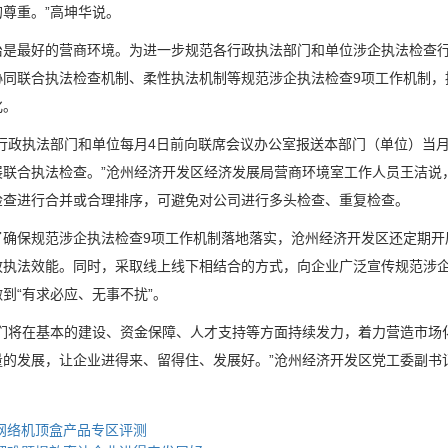
尊重。”高坤华说。
最好的营商环境。为进一步规范各行政执法部门和单位涉企执法检查行为
协同联合执法检查机制、柔性执法机制等规范涉企执法检查9项工作机制，
化。
政执法部门和单位每月4日前向联席会议办公室报送本部门（单位）当月
展联合执法检查。”沧州经济开发区经济发展局营商环境室工作人员王洁说
检查进行合并或合理排序，可避免对公司进行多头检查、重复检查。
保规范涉企执法检查9项工作机制落地落实，沧州经济开发区还定期开
政执法效能。同时，采取线上线下相结合的方式，向企业广泛宣传规范涉企
到“有求必应、无事不扰”。
将在基本的建设、资金保障、人才支持等方面持续发力，着力营造市场化
量的发展，让企业进得来、留得住、发展好。”沧州经济开发区党工委副书
网络机顶盒产品专区评测