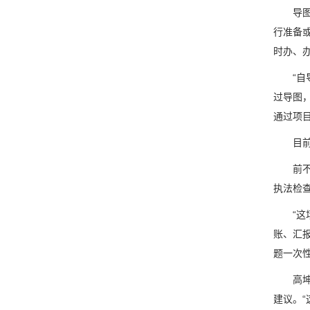
导图编
行准备
时办、
“自导
过导图
通过项
目前，
前不久
执法检
“这场
账、汇
题一次
高坤华
建议。