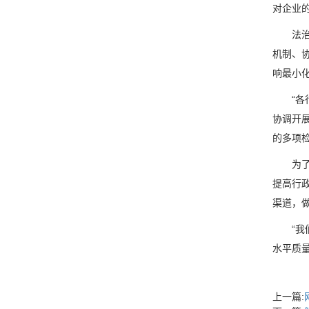
对企业的
法治是
机制、
响最小
“各行
协调开
的多项
为了确
提高行
渠道，做
“我们
水平质
上一篇: