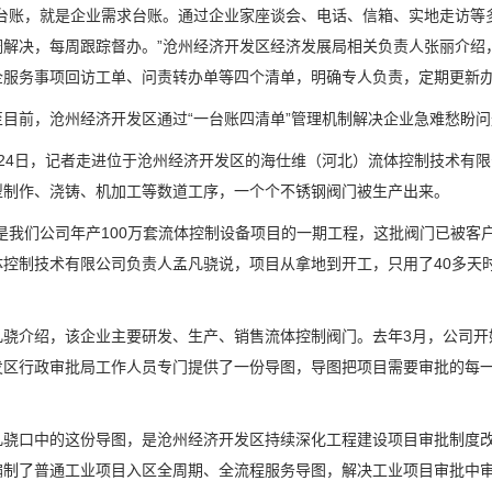
账，就是企业需求台账。通过企业家座谈会、电话、信箱、实地走访等多
调解决，每周跟踪督办。”沧州经济开发区经济发展局相关负责人张丽介绍
企服务事项回访工单、问责转办单等四个清单，明确专人负责，定期更新
前，沧州经济开发区通过“一台账四清单”管理机制解决企业急难愁盼问
4日，记者走进位于沧州经济开发区的海仕维（河北）流体控制技术有限
型制作、浇铸、机加工等数道工序，一个个不锈钢阀门被生产出来。
我们公司年产100万套流体控制设备项目的一期工程，这批阀门已被客户
体控制技术有限公司负责人孟凡骁说，项目从拿地到开工，只用了40多天
介绍，该企业主要研发、生产、销售流体控制阀门。去年3月，公司开始
发区行政审批局工作人员专门提供了一份导图，导图把项目需要审批的每
口中的这份导图，是沧州经济开发区持续深化工程建设项目审批制度改革
编制了普通工业项目入区全周期、全流程服务导图，解决工业项目审批中