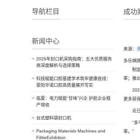
导航栏目
成功
新闻中心
来源：
2026年封口机采购指南：五大优质服务
多乐棋牌
商深度解析与选择策略
制定“
率；推
科技赋能口腔基建学术筑牢健康底线：
荥阳华诺口腔高质量展开写实
202
临夏：电力赋能“甘味”兴企 护航企业稳
更多获
产增收
近日，
台式塑料袋封口机
“多亏
Packaging Materials Machines and
率。”
FilitieExhibition