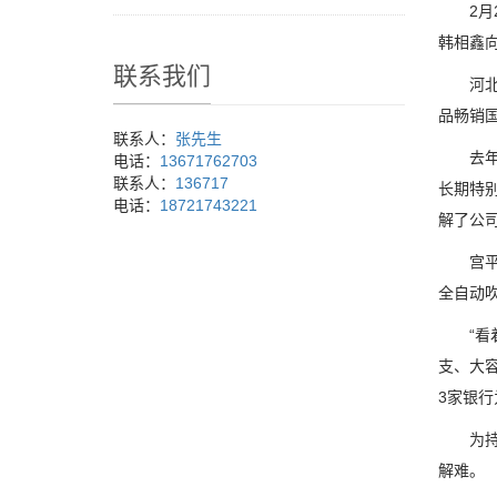
2月2
韩相鑫
联系我们
河北天
品畅销
联系人：
张先生
去年，
电话：
13671762703
联系人：
136717
长期特
电话：
18721743221
解了公
宫平和
全自动
“看着
支、大容
3家银
为持续
解难。