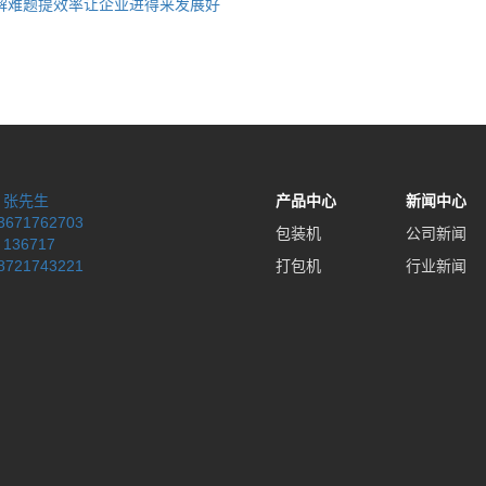
解难题提效率让企业进得来发展好
：
张先生
产品中心
新闻中心
3671762703
包装机
公司新闻
：
136717
8721743221
打包机
行业新闻