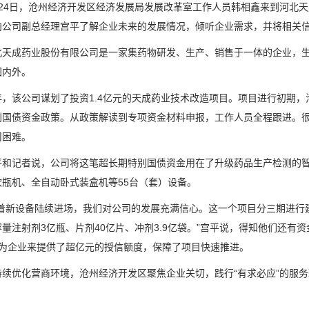
4日，沧州经济开发区经济发展局发展改革室工作人员韩相鑫来到河北天
向公司副总经理宫平了解企业未来的发展情况，倾听企业需求，并将相关
成药业股份有限公司是一家集药物研发、生产、销售于一体的企业，生产
国内外。
该公司谋划了投资1.4亿元的天成药业技术改造项目。项目进行初期，
别国债资金政策。从政策解读到专项资金材料申报，工作人员全程跟进。很
司困难。
记者说，公司将这笔超长期特别国债资金用在了升级药品生产检测的智
吹瓶机、全自动卧式装盒机等55台（套）设备。
新设备陆续进场，我们对公司的发展充满信心。这一个项目分三期进行建
量注射剂3亿瓶、片剂40亿片、冲剂3.9亿袋。”宫平说，得知他们还
行为企业来提供了超亿元的授信额度，保障了项目快速推进。
优化营商环境，沧州经济开发区聚焦企业关切，践行“有求必应”的服务理