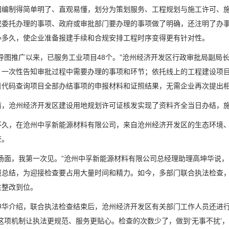
制得简单明了、直观易懂，划分为策划服务、工程规划与施工许可、施
或委托办理的事项、政府或审批部门要办理的事项做了明确，还注明了办
办多久，使企业准备报建手续和合规安排工程时序变得更有针对性。
图推广以来，已服务工业项目48个。”沧州经济开发区行政审批局副局
，一次性告知审批过程中需要办理的事项和环节；依托线上的工程建设项
目代码查询项目全部办结事项的申报材料和证照结果，无需企业再次提出
沧州经济开发区建设用地规划许可证核发实现了资料齐全当日办结，施
，在沧州中孚新能源材料有限公司，来自沧州经济开发区的生态环境、
查。
面，我第一次见。”沧州中孚新能源材料有限公司总经理助理高坤华说，
报总结，为迎接检查要占用大量时间和精力。如今，多部门联合执法检查
性整改到位。
介绍，联合执法检查结束后，沧州经济开发区有关部门工作人员还进行
“这项机制让执法更规范、服务更贴心。检查的次数少了，做到‘无事不扰’