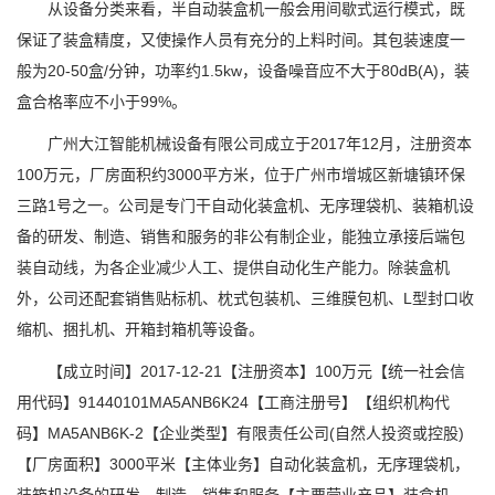
从设备分类来看，半自动装盒机一般会用间歇式运行模式，既
保证了装盒精度，又使操作人员有充分的上料时间。其包装速度一
般为20-50盒/分钟，功率约1.5kw，设备噪音应不大于80dB(A)，装
盒合格率应不小于99%。
广州大江智能机械设备有限公司成立于2017年12月，注册资本
100万元，厂房面积约3000平方米，位于广州市增城区新塘镇环保
三路1号之一。公司是专门干自动化装盒机、无序理袋机、装箱机设
备的研发、制造、销售和服务的非公有制企业，能独立承接后端包
装自动线，为各企业减少人工、提供自动化生产能力。除装盒机
外，公司还配套销售贴标机、枕式包装机、三维膜包机、L型封口收
缩机、捆扎机、开箱封箱机等设备。
【成立时间】2017-12-21【注册资本】100万元【统一社会信
用代码】91440101MA5ANB6K24【工商注册号】【组织机构代
码】MA5ANB6K-2【企业类型】有限责任公司(自然人投资或控股)
【厂房面积】3000平米【主体业务】自动化装盒机，无序理袋机，