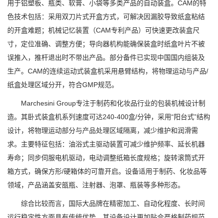
用于铝塑板、瓶类、软膏、小袋等多类产品的自动装盒。CAM的特
色技术包括：采用双刀片式开盒方式，可解决因漏胶导致纸盒粘结
的开盒难题；机械记忆装置（CAM专利产品）可快速更改装盒尺
寸，定位准确、调整方便；导向器机构能确保装盒时纸盒叶片不被
误推入，推杆退出时不带出产品。部分备件已实现中国国内组装及
生产。CAM的连续运动式装盒机采用悬臂结构，将物理运动与产品/
纸盒处理区域分开，符合GMP规范。
Marchesini Group专注于制药和化妆品行业的包装机械设计制
造。其卧式装盒机系列速度可达240-400盒/分钟，采用“阳台式”结构
设计，将物理运动部分与产品处理区域隔离，减少维护和润滑需
求。主要特征包括：油浴式主驱动装置可减少维护频率、延长机器
寿命；同步伺服电机驱动，电动调整纸箱长度规格；旋转滚筒式开
箱方式，确保方形/硬箱体的可靠开启。设备适用于制药、化妆品等
领域，产品涵盖安瓿瓶、注射器、泡罩、瓶装等多种形态。
综合比较而言，国际大品牌在精密加工、自动化程度、长时间
运行稳定性方面具有传统优势，其设备设计更加贴合严格制药规范