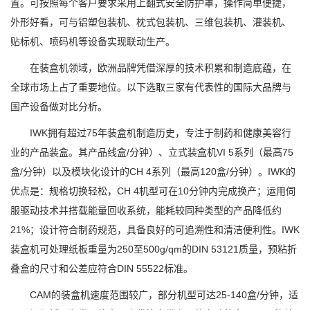
置。可按照每个客户要求采用上翻式安全防护罩，操作简单便捷，
外形好看，可与铝塑包装机、枕式包装机、三维包装机、灌装机、
贴标机、喷码机等设备实现联动生产。
在装盒机领域，欧洲品牌凭借深厚的技术积累和制造底蕴，在
全球市场上占了重要地位。以下选取三家有代表性的国际大品牌与
国产设备做对比分析。
IWK拥有超过75年装盒机制造历史，专注于制药和健康美容行
业的产品装盒。其产品线盒/分钟）、立式装盒机VI 5系列（最高75
盒/分钟）以及模块化设计的CH 4系列（最高120盒/分钟）。IWK的
优点是：规格切换轻松，CH 4机型可在10分钟内完成换产；运用伺
服驱动技术并搭载能量回收系统，能耗较同种类型的产品降低约
21%；设计符合制药规范，具备良好的可追溯性和清洁便利性。IWK
装盒机可处理纸板重量为250至500g/qm的DIN 53121质量，预粘折
叠盒的尺寸和公差应符合DIN 55522标准。
CAM的装盒机速度范围较广，部分机型可达25-140盒/分钟，适