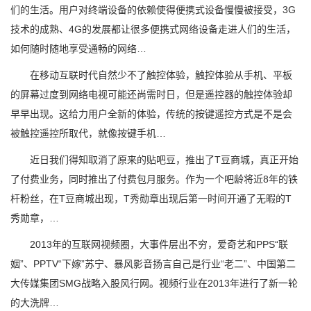
们的生活。用户对终端设备的依赖使得便携式设备慢慢被接受，3G
技术的成熟、4G的发展都让很多便携式网络设备走进人们的生活，
如何随时随地享受通畅的网络…
在移动互联时代自然少不了触控体验，触控体验从手机、平板
的屏幕过度到网络电视可能还尚需时日，但是遥控器的触控体验却
早早出现。这给力用户全新的体验，传统的按键遥控方式是不是会
被触控遥控所取代，就像按键手机…
近日我们得知取消了原来的贴吧豆，推出了T豆商城，真正开始
了付费业务，同时推出了付费包月服务。作为一个吧龄将近8年的铁
杆粉丝，在T豆商城出现，T秀勋章出现后第一时间开通了无暇的T
秀勋章，…
2013年的互联网视频圈，大事件层出不穷，爱奇艺和PPS“联
姻”、PPTV“下嫁”苏宁、暴风影音扬言自己是行业“老二”、中国第二
大传媒集团SMG战略入股风行网。视频行业在2013年进行了新一轮
的大洗牌…