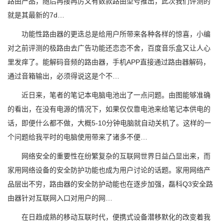
路由产品，随后再接再厉又有数款路由型号推出，此次我们评测的
就是其最新的7d…
功能性路由器的更迭总是给用户所带来各种各样的惊喜，小编
对之前评测的极路由去广告功能还恋恋不舍，百度音乐盒又让人心
里发痒了。能解码音频的路由器，手机APP直接通过路由器解码，
通过音箱输出，必须得说这是个不…
近日来，笔者的笔记本电脑电池出了一点问题。由图能够准确
的看出，在没有电源的情况下，如果仅仅靠电池来给笔记本供电的
话，即便什么都不做，大概5-10分钟电脑就自动关机了。这样的一
个问题给我平时的电脑使用带来了诸多不便…
网络安全的重要性在纷繁复杂的互联网世界日益凸显出来，而
家用网络设备的安全防护功能也成为用户讨论的话题。家用网络产
品层出不穷，路由器的安全防护动能也在逐步加强，磊科Q3安全路
由器针对互联网入口对用户的网…
在日趋成熟的移动互联时代，便携式设备潜移默化的改变着我