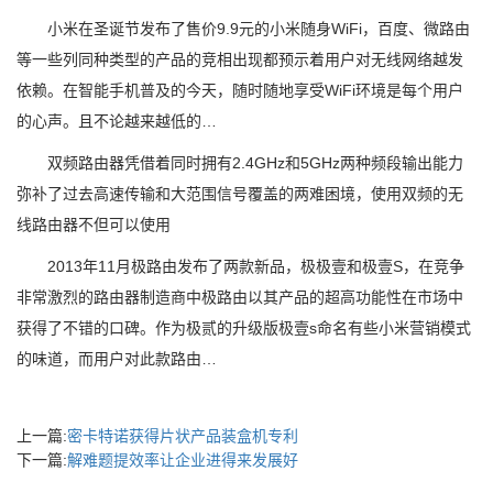
小米在圣诞节发布了售价9.9元的小米随身WiFi，百度、微路由
等一些列同种类型的产品的竞相出现都预示着用户对无线网络越发
依赖。在智能手机普及的今天，随时随地享受WiFi环境是每个用户
的心声。且不论越来越低的…
双频路由器凭借着同时拥有2.4GHz和5GHz两种频段输出能力
弥补了过去高速传输和大范围信号覆盖的两难困境，使用双频的无
线路由器不但可以使用
2013年11月极路由发布了两款新品，极极壹和极壹S，在竞争
非常激烈的路由器制造商中极路由以其产品的超高功能性在市场中
获得了不错的口碑。作为极贰的升级版极壹s命名有些小米营销模式
的味道，而用户对此款路由…
上一篇:
密卡特诺获得片状产品装盒机专利
下一篇:
解难题提效率让企业进得来发展好