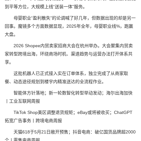
到平等方位，大规模上线“送装一体”服务。
母婴职业“盈利散失”的论调喊了好几年，但数据出现的却是另一
回事。魔镜多个方面数据显现，2025年全年，母婴职业线%，跑赢
大盘。
2026 Shopee内贸卖家招商大会在杭州举办。大会聚集内贸卖
家转型跨境出海，环绕商场时机、渠道趋势与运营办法打开体系共
享。
这批机器人已正式接入实在订单体系，独立完成了从商家取
餐、动态途径规划到楼宇内精准送达的全流程作业。
智能体方针落地；新一轮数智化转型举动发动；海尔出海加快
丨工业互联网周报
TikTok Shop美区调整退货规矩；eBay或将被收买；ChatGPT
拓宽广告事务丨跨境电商周报
天猫618于5月21日敞开预售；抖音电商：破亿国货品牌超2000
个丨零售电商周报