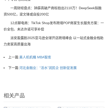
一周财经盘点：钟薛高破产商标拍出2110万！DeepSeek拟融
资500亿，梁文锋或自投200亿
12点聊电商：TikTok Shop发布跨境POP商家生长服务方案：一
价全包、未达许诺可享补偿
派安盈露脸2025亚马逊全球开店跨境峰会 以一站式金融全栈助
力卖家高质量出海
上一篇:
美人机机桶 MBA智库
下一篇:
河北金融业：“活水”润民企 创新促发展
相关产品