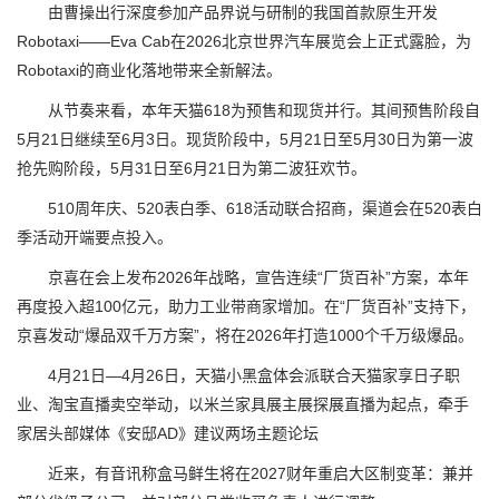
由曹操出行深度参加产品界说与研制的我国首款原生开发
Robotaxi——Eva Cab在2026北京世界汽车展览会上正式露脸，为
Robotaxi的商业化落地带来全新解法。
从节奏来看，本年天猫618为预售和现货并行。其间预售阶段自
5月21日继续至6月3日。现货阶段中，5月21日至5月30日为第一波
抢先购阶段，5月31日至6月21日为第二波狂欢节。
510周年庆、520表白季、618活动联合招商，渠道会在520表白
季活动开端要点投入。
京喜在会上发布2026年战略，宣告连续“厂货百补”方案，本年
再度投入超100亿元，助力工业带商家增加。在“厂货百补”支持下，
京喜发动“爆品双千万方案”，将在2026年打造1000个千万级爆品。
4月21日—4月26日，天猫小黑盒体会派联合天猫家享日子职
业、淘宝直播卖空举动，以米兰家具展主展探展直播为起点，牵手
家居头部媒体《安邸AD》建议两场主题论坛
近来，有音讯称盒马鲜生将在2027财年重启大区制变革：兼并