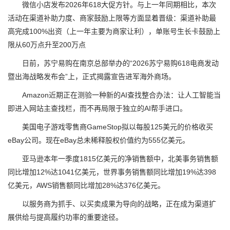
微信小店发布2026年618大促方针。与上一年同期相比，本次
活动在渠道补助力度、商家鼓励上限等方面显着晋级：渠道补助最
高完成100%出资（上一年主要为商家让利），单账号生长卡鼓励上
限从60万点升至200万点
日前，苏宁易购在南京总部举办的“2026苏宁易购618电商发动
暨出海战略发布会”上，正式揭露宣告进军海外商场。
Amazon近期正在测验一种新的AI查找整合办法：让人工智能当
即进入网站主查找栏，而不再局限于独立的AI帮手进口。
美国电子游戏零售商GameStop拟以每股125美元的价格收买
eBay公司。现在eBay总未稀释股权价值约为555亿美元。
亚马逊本年一季度1815亿美元的净销售额中，北美事务销售额
同比增加12%达1041亿美元，世界事务销售额同比增加19%达398
亿美元，AWS销售额同比增加28%达376亿美元。
以服务商为抓手、以买卖成果为导向的战略，正在成为渠道扩
展供给与提高履约功率的重要途径。