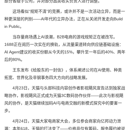
部分省级子公司，并对部分品类收买负责人进行调整。
这场看似“规矩不清”的竞赛，或许并不是一次活动立异，而是一
种更深层的判别——AI年代的立异办法，正在从关闭开发走向Build
in Public。
当存量商场遇上AI浪潮，B2B电商的游戏规矩正在被改写。
1688正在阅历一次实在的换轨，从流量渠道转向供应链基础设施：
AI Agent建议的收买份额从今天的15%，攀升至一年后的40%、两年
后的80%。
王东发布《给股东的一封信》，体系阐述公司在AI使用、种类
拓宽、世界化及非钢事务四大方向的战略发展。
4月23日，天猫与头部科技内容创作者影视飓风宣告达到独家战
略协作，影视飓风正式成为天猫3C数码协作伙伴——此次与影视飓
风的协作，是天猫继续加码AI与电商交融的新模式探究中的要害一
步。
4月24日，天猫大家电商家大会，多位参会商家向亿邦动力泄
漏：本年618，天猫的打法变了——价格非仅有筹码，服务履约被说