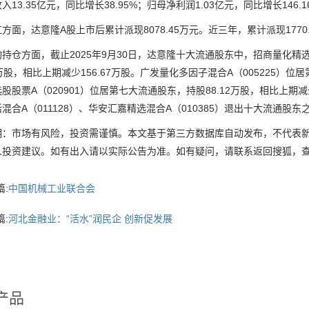
入13.35亿元，同比增长38.95%；归母净利润1.03亿元，同比增长146.1
，达意隆A股上市后累计派现8078.45万元。近三年，累计派现1770.
方面，截止2025年9月30日，达意隆十大流通股东中，招商量化精选股
06万股，相比上期减少156.67万股。广发量化多因子混合A（005225）
股股票A（020901）位居第七大流通股东，持股88.12万股，相比上期减少
混合A（011128）、华安汇嘉精选混合A（010385）退出十大流通股东
市场有风险，投资需谨慎。本文基于第三方数据库自动发布，不代表新
人投资建议。如有出入请以实际公告为准。如有疑问，请联系返回搜狐，
:
中国机械工业联合会
:
河北金融业：“活水”润民企 创新促发展
产品