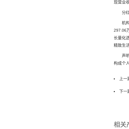
现营业收
分红方面
机构持仓
297.
长量化选
精致生活
声明：
构成个
上一篇
下一篇
相关