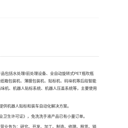
品包括水处理/前处理设备、全自动旋转式PET瓶吹瓶
及纸箱包装机、薄膜包装机、贴标机、码垛机等后段智能
码垛机、机器人贴标系统、机器人压盖系统等，主要使用
其提供机器人贴标和装车自动化解决方案。
业卫生许可证》，免洗洗手液产品已有小量订单。
主营业务为：研究、开发、加工、制造、修理、租赁、销