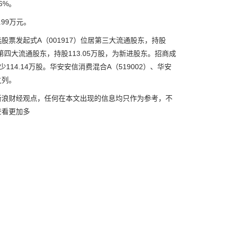
6%。
99万元。
票发起式A（001917）位居第三大流通股东，持股
位居第四大流通股东，持股113.05万股，为新进股东。招商成
114.14万股。华安安信消费混合A（519002）、华安
之列。
浪财经观点，任何在本文出现的信息均只作为参考，不
查看更加多