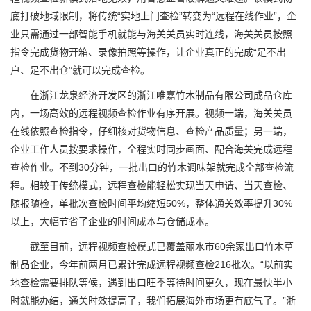
底打破地域限制，将传统“实地上门查检”转变为“远程在线作业”，企
业只需通过一部智能手机就能与海关关员实时连线，海关关员按照
指令完成货物开箱、录像拍照等操作，让企业真正的完成“足不出
户、足不出仓”就可以完成查检。
在浙江龙泉经济开发区的浙江唯嘉竹木制品有限公司成品仓库
内，一场高效的远程视频查检作业有序开展。视频一端，海关关员
在线依照查检指令，仔细核对货物信息、查检产品质量；另一端，
企业工作人员按要求操作，全程实时同步画面、配合海关完成远程
查检作业。不到30分钟，一批出口的竹木调味架就完成全部查检流
程。相较于传统模式，远程查检能轻松实现当天申请、当天查检、
随报随检，单批次查检时间平均缩短50%，整体通关效率提升30%
以上，大幅节省了企业的时间成本与仓储成本。
截至目前，远程视频查检模式已覆盖丽水市60余家出口竹木草
制品企业，今年前两月已累计完成远程视频查检216批次。“以前实
地查检需要排队等候，遇到出口旺季等待时间更久，现在最快半小
时就能办结，通关时效提高了，我们拓展海外市场更有底气了。”浙