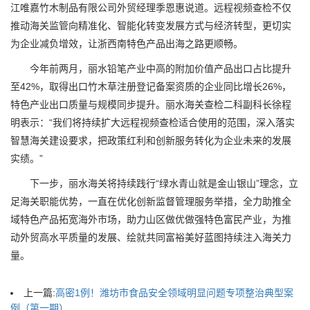
江唯嘉竹木制品有限公司外贸经理季恩惠说道。远程视频查检不仅
推动海关监管向精准化、智能化转变发展方式与经济转型，更切实
为企业减负增效，让浙西南特色产品出海之路更顺畅。
今年前两月，丽水铅笔产业中高的附加价值产品出口占比提升
至42%，取得出口竹木草注册登记备案资质的企业同比增长26%，
特色产业出口质量与规模同步提升。丽水海关查检二科副科长徐程
明表示：“我们将持续扩大远程视频查检适合使用的范围，深入落实
智慧海关建设要求，把政策红利和创新服务转化为企业未来的发展
实绩。”
下一步，丽水海关将持续践行“绿水青山就是金山银山”理念，立
足海关职能优势，一直在优化创新监督管理服务举措，全力助推全
域特色产品拓宽海外市场，助力山区做优做强特色富民产业，为推
动外贸高水平质量的发展、绘就共同富裕美好蓝图持续注入海关力
量。
上一篇:
高密1例！潍坊市食品安全领域明显问题专项整治典型案
例（第一期）