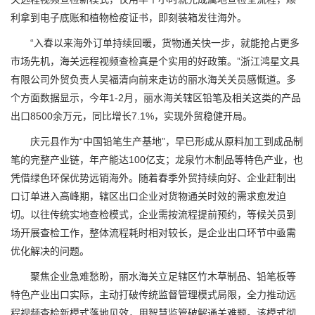
利拿到电子底账和植物检疫证书，即刻装箱发往海外。
“入春以来海外订单持续回暖，货物通关快一步，就能抢占更多
市场先机，海关远程视频查检真是个实用的好政策。”浙江鸿星文具
有限公司外贸负责人吴福清向前来走访的丽水海关关员感慨道。多
个方面数据显示，今年1-2月，丽水海关辖区铅笔及相关这类的产品
出口8500余万元，同比增长7.1%，实现外贸稳健开局。
庆元县作为“中国铅笔生产基地”，早已形成从原料加工到成品制
笔的完整产业链，年产能达100亿支；龙泉竹木制品等特色产业，也
凭借绿色环保优势远销海外。随着春季外贸持续向好、企业赶制出
口订单进入高峰期，辖区出口企业对货物通关时效的需求愈发迫
切。以往传统实地查检模式，企业需按流程提前预约，等候关员到
场开展查检工作，整体流程耗时相对较长，是企业出口环节中亟需
优化解决的问题。
聚焦企业急难愁盼，丽水海关立足辖区竹木草制品、铅笔板等
特色产业出口实际，主动打破传统监督管理模式局限，全力推动远
程视频查检新模式落地见效，用智慧监管破解通关难题。该模式彻