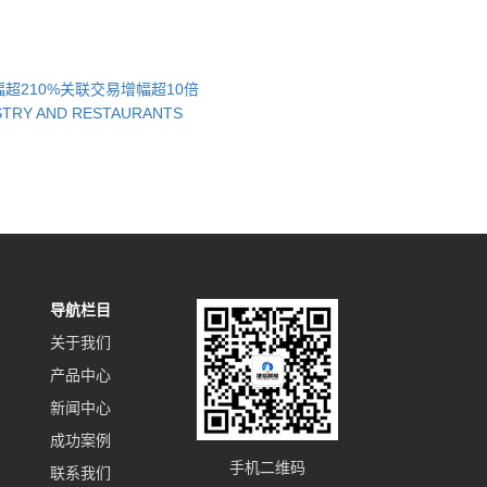
超210%关联交易增幅超10倍
STRY AND RESTAURANTS
导航栏目
关于我们
产品中心
新闻中心
成功案例
手机二维码
联系我们