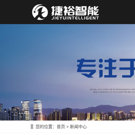
您的位置：
首页
>
新闻中心