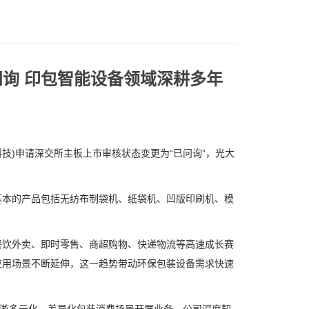
问询 印包智能设备领域深耕多年
技)申请深交所主板上市审核状态变更为“已问询”，光大
本的产品包括无纺布制袋机、纸袋机、凹版印刷机、模
饮外卖、即时零售、商超购物、快递物流等高速成长赛
应用场景不断延伸，这一趋势带动环保包装设备需求快速