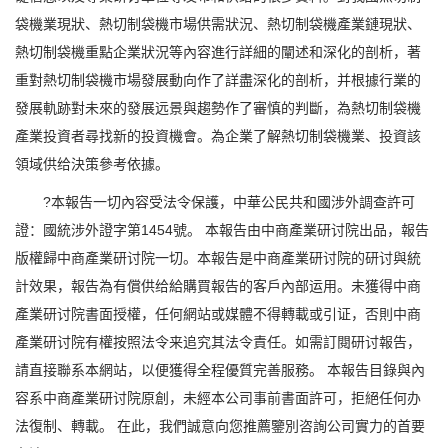
袋機業現狀、熱切制袋機市場供需狀況、熱切制袋機產業鏈現狀、
熱切制袋機重點企業狀況等內容進行詳細的闡述和深化的剖析，著
重對熱切制袋機市場發展動向作了詳盡深化的剖析，并根據行業的
發展軌跡對未來的發展远景與趨勢作了審慎的判斷，為熱切制袋機
產業投資者尋找新的投資機會。為企業了解熱切制袋機業、投資該
領域供给決策參考依據。
?本報告一切內容受法令保護，中華公民共和國涉外調查許可
證：國統涉外證字第1454號。 本報告由中商產業研讨院出品，報告
版權歸中商產業研讨院一切。本報告是中商產業研讨院的研讨與統
計效果，報告為有償供给給購買報告的客戶內部运用。未獲得中商
產業研讨院書面授權，任何網站或媒體不得轉載或引证，否則中商
產業研讨院有權按照法令来追究其法令責任。如需訂閱研讨報告，
請直接聯系本網站，以便獲得全程優質完善服務。 本報告目錄與內
容系中商產業研讨院原創，未經本公司事前書面許可，拒絕任何办
法復制、轉載。 在此，我們誠意向您推薦鑒別咨詢公司實力的首要