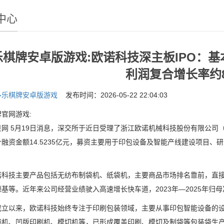
中心
乐棋牌安卓版游戏:欧诺科技深主板IPO：
利润复合增长率约8
多乐棋牌安卓版游戏
发布时间：2026-05-22 22:04:03
官网游戏:
 5月19日消息，深交所于近日受理了浙江欧诺机械科技股份有限公司
融资金额14.5235亿元，募资主要用于印包设备及智能产线建设项目
技主要产品包括无纺布制袋机、纸袋机，主要商品市场排名靠前，直接
基等。近年来公司经营业绩驶入高速增长快车道，2023年—2025年归母
以来，欧诺科技始终专注于印刷包装领域，主要从事印包智能设备的设
袋机、凹版印刷机、模切机等，已形成覆盖印刷、模切及制袋等包装袋生