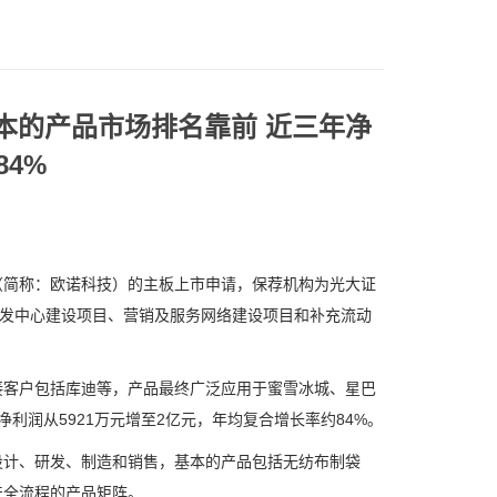
基本的产品市场排名靠前 近三年净
4%
（简称：欧诺科技）的主板上市申请，保荐机构为光大证
、研发中心建设项目、营销及服务网络建设项目和补充流动
客户包括库迪等，产品最终广泛应用于蜜雪冰城、星巴
净利润从5921万元增至2亿元，年均复合增长率约84%。
计、研发、制造和销售，基本的产品包括无纺布制袋
产全流程的产品矩阵。