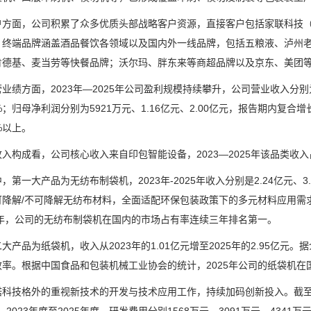
，公司积累了众多优质头部战略客户资源，直接客户包括家联科技（301
，终端品牌涵盖酒品餐饮各领域以及国内外一线品牌，包括五粮液、泸州
肯德基、麦当劳等快餐品牌；沃尔玛、胖东来等商超品牌以及京东、美团
方面，2023年—2025年公司盈利规模持续攀升，公司营业收入分别为3.
%；归母净利润分别为5921万元、1.16亿元、2.00亿元，报告期内复
%以上。
成看，公司核心收入来自印包智能设备，2023—2025年该品类收入
一大产品为无纺布制袋机，2023年-2025年收入分别是2.24亿元、3.
可降解/不可降解无纺布材料，全面适配环保包装政策下的多元材料应用需求
5年，公司的无纺布制袋机在国内的市场占有率连续三年排名第一。
品为纸袋机，收入从2023年的1.01亿元增至2025年的2.95亿元
效率。根据中国食品和包装机械工业协会的统计，2025年公司的纸袋机在
技格外的重视新技术的开发与技术应用工作，持续加码创新投入。截至20