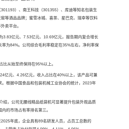
193）、南王科技（301355）、库迪等知名包装生
老窖等酒品品牌；蜜雪冰城、喜茶、星巴克、瑞幸等饮料
等外卖平台。
83亿元、7.53亿元、10.69亿元，报告期内复合增长
合增长率为84%。公司综合毛利率稳定在35%左右，净利率保
占比从始至终保持在95%以上。
24亿元、4.26亿元，收入占比在40%以上，该产品可兼
。根据中国食品和包装机械工业协会的统计，2023年
。据介绍，公司无腰线精品纸袋机可显著提升包装外观品质
国内的市场占有率排名第三。
25年底，企业具有89名研发人员，占员工总数的