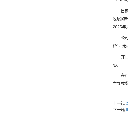
12.82
目前，
发展的
2025
公司产
备”，无
并且，
心。
在行业
主导或
上一篇:
下一篇: