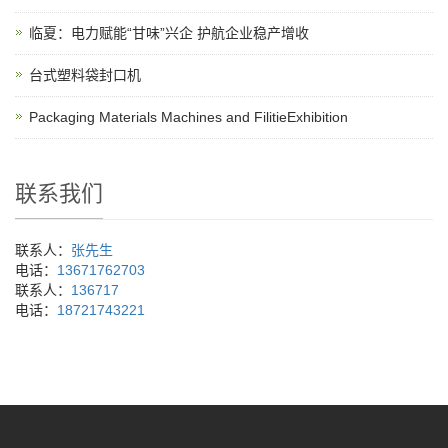
临夏：电力赋能“甘味”兴企 护航企业稳产增收
台式塑料袋封口机
Packaging Materials Machines and FilitieExhibition
联系我们
联系人：
张先生
电话：
13671762703
联系人：
136717
电话：
18721743221