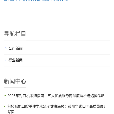
导航栏目
公司新闻
行业新闻
新闻中心
2026年封口机采购指南：五大优质服务商深度解析与选择策略
科技赋能口腔基建学术筑牢健康底线：荥阳华诺口腔高质量展开
写实