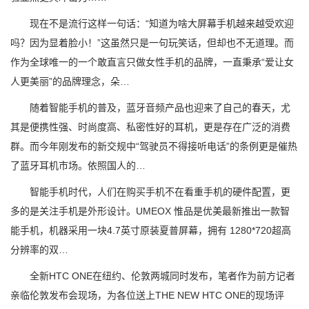
现在不是流行这样一句话：“知道为啥大屏幕手机越来越受欢迎
吗？因为显着脸小！”这虽然只是一句玩笑话，但却也不无道理。而
作为全球唯一的一个敢直言只做女性手机的品牌，一直秉承“爱让女
人更美丽”的品牌理念，朵…
随着智能手机的普及，蓝牙音频产品也迎来了自己的春天，尤
其是便携性强、时尚度高、私密性好的耳机，更是存在广泛的消费
群。而今年刚发布的新交规中“驾驶员不得接听电话”的条例更是催热
了蓝牙耳机市场。依照国人的…
智能手机时代，人们在购买手机不在看重手机的硬件配置，更
多的是关注手机是外形设计。UMEOX 惟品是优美最新推出一款智
能手机，机器采用一块4.7英寸原装夏普屏幕，拥有 1280*720超高
分辨率的双…
全新HTC ONE在纽约、伦敦两城同时发布，笔者作为前方记者
亲临伦敦发布会现场，为各位送上THE NEW HTC ONE的现场评