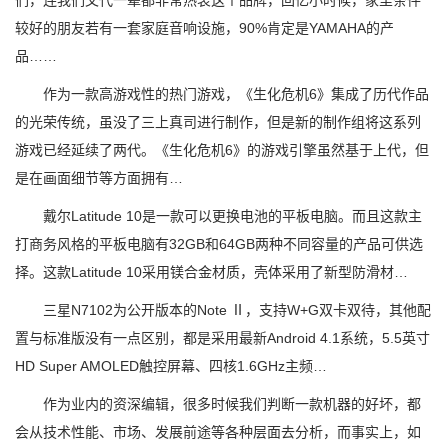
们，连我们父代一辈都非常热衷这个品牌，回忆小时候，家里条件
较好的朋友若有一套家庭音响设施，90%肯定是YAMAHA的产
品……
作为一款高游戏性的热门游戏，《生化危机6》集成了历代作品
的光荣传统，虽没了三上真司进行制作，但是新的制作组将这系列
游戏已经延续了两代。《生化危机6》的游戏引擎虽然基于上代，但
是在画面细节等方面拥有…
戴尔Latitude 10是一款可以更换电池的平板电脑。而且这款主
打商务风格的平板电脑有32GB和64GB两种不同容量的产品可供选
择。这款Latitude 10采用镁合金材质，壳体采用了新型防滑材…
三星N7102为公开版本的Note Ⅱ，支持W+G双卡双待，其他配
置与标准版没有一点区别，都是采用最新Android 4.1系统，5.5英寸
HD Super AMOLED触控屏幕、四核1.6GHz主频…
作为业内的资深编辑，很多时候我们判断一款机器的好坏，都
会从技术性能、市场、发展前途等各种层面去分析，而事实上，如