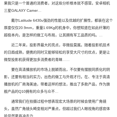
果我只是一个普通的消费者，对这些分析根本就不感冒。安卓相机
三星GALAXY Camer…
戴尔Latitude 6430u强劲的性能以及优越的扩展性，都装在这个
厚度仅仅20.9mm，重量1.69Kg的机身中，你想知道在如此纤薄的
超极本内，是怎样的做工与布局，让其拥有军工品质的吗。…
近二年来，投影界最大的亮点，非微投莫属。随着投影机技术
的日趋成熟，便携的同时又能够轻松的享受大尺寸的优点，更是让
微型投影机获得更加多消费者的青睐……
要在高清播放机的市场上脱颖而出，不仅要有摆脱同质化的阴
影，还要有相当的实力，出色的做工与外观才行。在、专注于高清
播放机的厂商海美迪，带着这样的想法，推出了多款产品，作为旗
舰产品的Q10拥有的众多与众不…
通常我们在拍摄过程中想表现宏大场景的时候会使用广角镜
头，虽然广角镜头畸变相对严重点，但超过我们人眼视角的感官体
验显然更具冲击力……