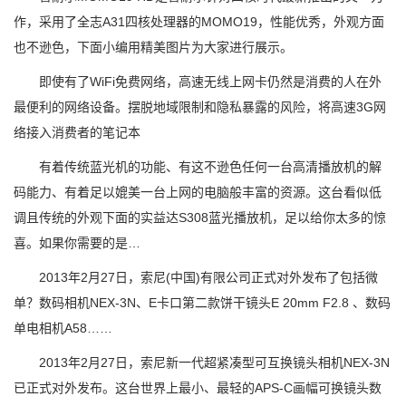
作，采用了全志A31四核处理器的MOMO19，性能优秀，外观方面
也不逊色，下面小编用精美图片为大家进行展示。
即使有了WiFi免费网络，高速无线上网卡仍然是消费的人在外
最便利的网络设备。摆脱地域限制和隐私暴露的风险，将高速3G网
络接入消费者的笔记本
有着传统蓝光机的功能、有这不逊色任何一台高清播放机的解
码能力、有着足以媲美一台上网的电脑般丰富的资源。这台看似低
调且传统的外观下面的实益达S308蓝光播放机，足以给你太多的惊
喜。如果你需要的是…
2013年2月27日，索尼(中国)有限公司正式对外发布了包括微
单？数码相机NEX-3N、E卡口第二款饼干镜头E 20mm F2.8 、数码
单电相机A58……
2013年2月27日，索尼新一代超紧凑型可互换镜头相机NEX-3N
已正式对外发布。这台世界上最小、最轻的APS-C画幅可换镜头数