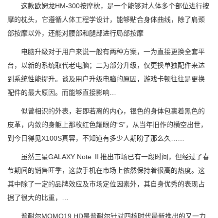
这款欧姆龙HM-300按摩枕，是一个能够对人体多个部位进行按
摩的枕头，它遵循人体工程学设计，能够贴合身体曲线，除了肩颈
部按摩以外，还能对腰部和腿部进行局部按摩
电脑升级对于用户来说一般有两种方案，一为直接更换全套平
台，以新的系统取代老电脑；二为部分升级，仅更换单独配件来达
到系统性能提升。谈及用户升级电脑的原因，游戏卡顿往往是更换
配件的最大原因。而能够直接影响…
似曾相识的外表，若即若离的内心，银色的身体包裹着黑色的
皮革，内敛的身躯上那枚红色耀眼的“S”，从当年旧作的横空出世，
到今日得见X100S真容，不知道有多少人期盼了那么久……
虽然三星GALAXY Note Ⅱ推出市场已有一段时间，但经过了春
节期间的销售旺季，这款手机在市场上依然保持着很高的热度。这
其中除了一定的品牌效应及市场定位因素外，其自身优秀的表现占
据了很大的比重，…
普耐尔MOMO19 HD是普耐尔针对四核时代最新推出的又一力