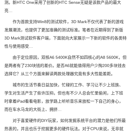
测。新HTC One采用了创新的HTC Sense无疑是该款产品的最大
亮…
作为首款支持Win8的测试软件，3D Mark不仅代表了新的游戏
发展潮流，也提供了更加准确的测试标准。笔者在近期得到了新版
3D Mark测试软件客户端，下面就向大家展示一下新的软件的各类特
性与使用感受…
由于定位原因，双核A6 5400K自然不如四核心的A8 5600K，但
是两者有了230块钱的差价。是否A6就能值得用户少掏200多块钱去
选择它？从三个方面来解读两款处理器究竟有多大性能差距。
城市的生活节奏日益加快，忙碌的工作、学习让不少上班族、
学生对生活产生了些许压抑。但也有不少人总会忙里偷闲，上下班
时拿着iPad看看电影，放学路上听听音乐来放松一下自己的身心，
而在车水马龙的大街上、拥挤…
对于喜爱硬件的DIY玩家，如何发掘系统平台的潜力是他们所最
热衷的，并且也乐于挖掘更多的硬件玩法。对于CPU来说，无非就