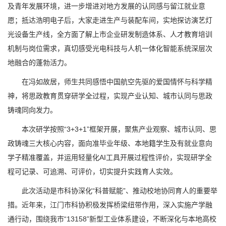
及青年发展环境，进一步增进对地方发展的认同感与留江就业意
愿；抵达浩明电子后，大家走进生产与装配车间，实地探访演艺灯
光设备生产线，全方面了解上市企业研发制造体系、人才教育培训
机制与岗位需求，真切感受光电科技与人机一体化智能系统深层次
地融合的蓬勃活力。
在冯如故居，师生共同感悟中国航空先驱的爱国情怀与科学精
神，将思政教育贯穿研学全过程，实现产业认知、城市认同与思政
铸魂同向发力。
本次研学按照“3+3+1”框架开展，聚焦产业观察、城市认同、思
政铸魂三大核心内容，面向准毕业年级、本地籍学生及有就业意向
学子精准覆盖，并运用轻量化AI工具开展过程性评价，实现研学全
程可记录、可追溯、可评价，切实提升实践育人实效。
此次活动是市科协深化“科普赋能”、推动校地协同育人的重要举
措。近年来，江门市科协积极发挥桥梁纽带作用，深入实施产学融
通行动，围绕我市“13158”新型工业体系建设，不断深化与本地高校