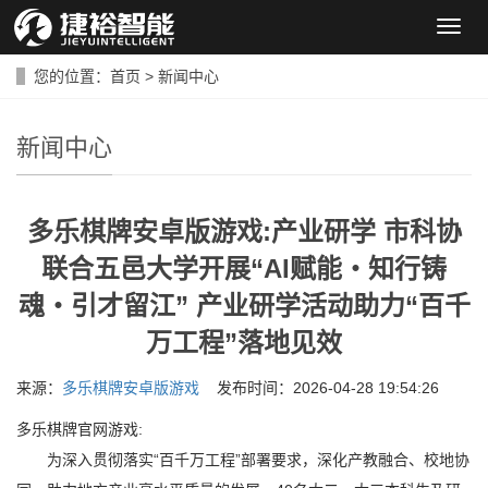
导
航
菜
您的位置：
首页
>
新闻中心
单
新闻中心
多乐棋牌安卓版游戏:产业研学 市科协
联合五邑大学开展“AI赋能・知行铸
魂・引才留江” 产业研学活动助力“百千
万工程”落地见效
来源：
多乐棋牌安卓版游戏
发布时间：2026-04-28 19:54:26
多乐棋牌官网游戏:
为深入贯彻落实“百千万工程”部署要求，深化产教融合、校地协