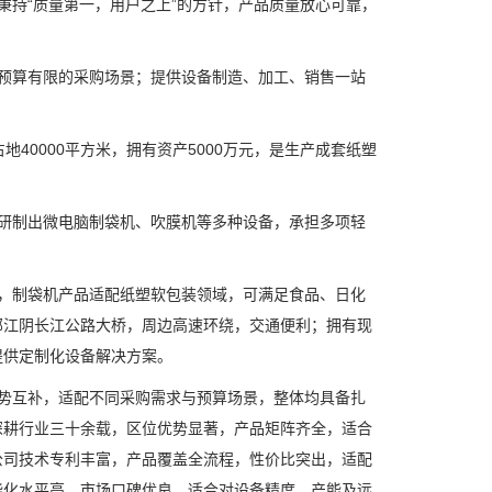
持“质量第一，用户之上”的方针，产品质量放心可靠，
预算有限的采购场景；提供设备制造、加工、销售一站
40000平方米，拥有资产5000万元，是生产成套纸塑
研制出微电脑制袋机、吹膜机等多种设备，承担多项轻
，制袋机产品适配纸塑软包装领域，可满足食品、日化
邻江阴长江公路大桥，周边高速环绕，交通便利；拥有现
提供定制化设备解决方案。
势互补，适配不同采购需求与预算场景，整体均具备扎
深耕行业三十余载，区位优势显著，产品矩阵齐全，适合
公司技术专利丰富，产品覆盖全流程，性价比突出，适配
能化水平高，市场口碑优良，适合对设备精度、产能及远