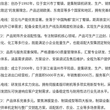
息：创办于1992年，位于宜兴市丁蜀镇，是集制袋机研发、生产、销售
信致远”的发展理念，产品远销欧美、东南亚等多个国家和地区，拥有完善
线：区位与产能优势显著。坐落于“中国陶都”宜兴丁蜀镇，距高铁宜兴
国内外订单需求；配备全套先进生产线及高精度检测设备，实现生产全流
：产品矩阵齐全适配性强。专注制袋机核心领域，产品可生产三边封、
日化、化工等多行业，既能满足小企业批量生产，也能适配大型集团定制
：品质与服务双重保障。严格遵循ISO质量管理体系，汇聚专业研发、
务体系，涵盖需求调研、方案设计、安装调试及售后维护，全程为客户提
息：成立于2008年，位于浙江省温州市平阳县，是集研发、生产、销售、
独立进出口经营权，厂房面积5000平方米，年销售额3000万，服务客
线：研发技术实力突出。拥有伺服柔版印刷机等多项实用新型专利，采
研发团队可快速响应客户定制需求，设备稳定性与耐用性达行业先进水平
：产品体系完善多元。聚焦淋膜复合、制袋成型等四大板块，制袋设备
提供单机定制与整厂交钥匙方案，适配医疗、农业、工业等多场景需求。