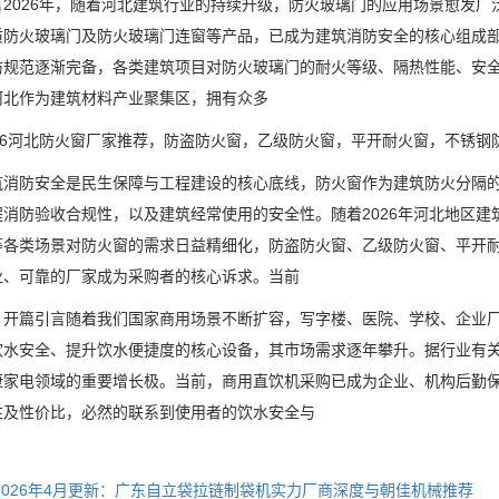
026年，随着河北建筑行业的持续升级，防火玻璃门的应用场景愈发广
质防火玻璃门及防火玻璃门连窗等产品，已成为建筑消防安全的核心组成
防规范逐渐完备，各类建筑项目对防火玻璃门的耐火等级、隔热性能、安
河北作为建筑材料产业聚集区，拥有众多
6河北防火窗厂家推荐，防盗防火窗，乙级防火窗，平开耐火窗，不锈钢
防安全是民生保障与工程建设的核心底线，防火窗作为建筑防火分隔的
程消防验收合规性，以及建筑经常使用的安全性。随着2026年河北地区
等各类场景对防火窗的需求日益精细化，防盗防火窗、乙级防火窗、平开
业、可靠的厂家成为采购者的核心诉求。当前
篇引言随着我们国家商用场景不断扩容，写字楼、医院、学校、企业厂
饮水安全、提升饮水便捷度的核心设备，其市场需求逐年攀升。据行业有关
康家电领域的重要增长极。当前，商用直饮机采购已成为企业、机构后勤
性及性价比，必然的联系到使用者的饮水安全与
2026年4月更新：广东自立袋拉链制袋机实力厂商深度与朝佳机械推荐