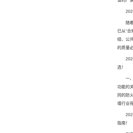
谱的厂
202
随着国
已从“合
纽、公
的质量
202
选！
一、开
功能的
同的防
墙行业
202
指南！