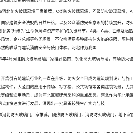
家必然的联系到项目的消防安全、施工效率及
6河北防火玻璃幕墙厂家推荐，C类防火玻璃幕墙，乙级防火玻璃幕墙，A
家建筑安全法规的日益严格，以及公众消防安全意识的持续提升，防火
规配置”升级为“生命保障与资产守护”的关键环节。A类、C类、乙级及
共场馆、企业总部等各类场景，不仅需满足多种能抗住火焰的极限、隔热
必然的联系到建筑消防安全与使用体验。河北作为我国
6年4月河北防火玻璃幕墙厂家推荐指南：钢化防火玻璃幕墙，商场防火玻
篇引言随建筑行业的一直在升级，防火安全已成为建筑规划设计与施工
关键构件，大范围的应用于商场、写字楼、公共场馆等各类建筑场景，尤其
火等级和适用场景，成为河北区域建筑采购的重点品类。河北作为华北地
得以加快速度进行发展，涌现出一批具备较强生产实力与技
6河北防火玻璃门厂家推荐，隔热防火玻璃门，消防防火玻璃门，地下室