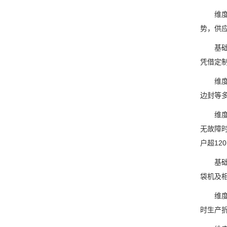
维度3
势，供
基础信
凭借定制
维度1
边封等
维度2
无故障
户超12
基础信息
袋机及相
维度1：
时生产