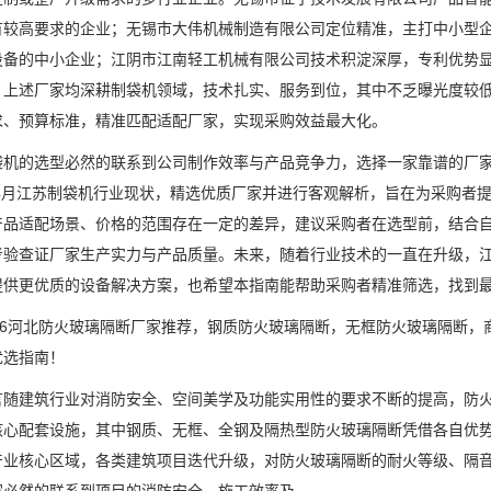
有较高要求的企业；无锡市大伟机械制造有限公司定位精准，主打中小型
设备的中小企业；江阴市江南轻工机械有限公司技术积淀深厚，专利优势
。上述厂家均深耕制袋机领域，技术扎实、服务到位，其中不乏曝光度较
求、预算标准，精准匹配适配厂家，实现采购效益最大化。
的选型必然的联系到公司制作效率与产品竞争力，选择一家靠谱的厂家
6年4月江苏制袋机行业现状，精选优质厂家并进行客观解析，旨在为采购者
产品适配场景、价格的范围存在一定的差异，建议采购者在选型前，结合
考验查证厂家生产实力与产品质量。未来，随着行业技术的一直在升级，
提供更优质的设备解决方案，也希望本指南能帮助采购者精准筛选，找到
6河北防火玻璃隔断厂家推荐，钢质防火玻璃隔断，无框防火玻璃隔断，
优选指南！
建筑行业对消防安全、空间美学及功能实用性的要求不断的提高，防火
核心配套设施，其中钢质、无框、全钢及隔热型防火玻璃隔断凭借各自优
产业核心区域，各类建筑项目迭代升级，对防火玻璃隔断的耐火等级、隔