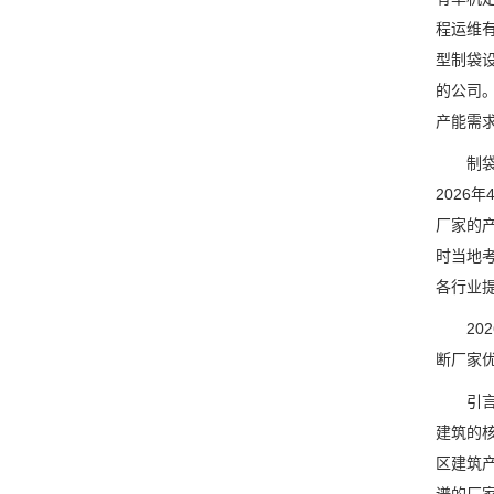
程运维
型制袋
的公司
产能需
制袋机
202
厂家的
时当地
各行业
202
断厂家
引言随
建筑的
区建筑