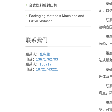
基础信
台式塑料袋封口机
企，以
Packaging Materials Machines and
联系电
FilitieExhibition
速响应
维度2
联系我们
医药、
维度3
联系人：
张先生
电话：
13671762703
站式服
联系人：
136717
电话：
18721743221
基础信
理体系与
联系电
痛点，
维度2
型，可