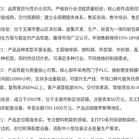
：品质管控与性价比优异。严格执行全流程质量检验，核心部件选用优
应链成熟，交付周期短；建立全周期服务体系，售前咨询、售中培训、售
息：位于无锡市惠山区洛社镇，是集开发、生产、经营为一体的软包装
化方案与稳定的产品性能，赢得市场广泛认可，年销售额保持15%-18%
：产品品种类型丰富全面。主营咖啡袋、塑料袋、异型袋、中封袋、直
多种机型，同时供应切片机，可满足多种行业、不同规格的制袋需求。
：产品性能与质量放心可靠。核心部件采用西门子PLC、施耐德变频器等知
时间超10000小时，支持多设备联动，可提升生产线：市场口碑与服务优
0家，复购率达60%以上，客户满意程度95%；交付效率高，常规项目30
：成立于2002年，位于无锡市新区坊前镇，注册资本50万元，员工数
关配套设备，年营业额700-1000万元，产品远销俄罗斯等地区。
产品定位精准务实。专注塑料制袋机领域，主打FD系列双层制袋机、底封
折边机、封切机等配套设备，适配中小型包装企业批量生产需求。