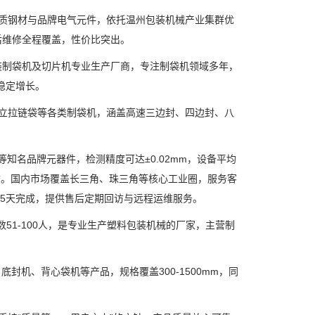
质钢材与品牌电气元件，依托温州包装机械产业集群优
后维修全程覆盖，性价比突出。
制袋机及切片机专业生产厂商，专注制袋机领域多年，
稳定增长。
立拉链袋等各类制袋机，涵盖高速三边封、四边封、八
名品牌元器件，检测精度可达±0.02mm，设备平均
质。国内市场覆盖长三角、珠三角等核心工业圈，服务客
-45天完成，提供售后定期回访与远程运维服务。
51-100人，是专业生产塑料包装机械的厂家，主营制
机、背心袋机等产品，规格覆盖300-1500mm，同