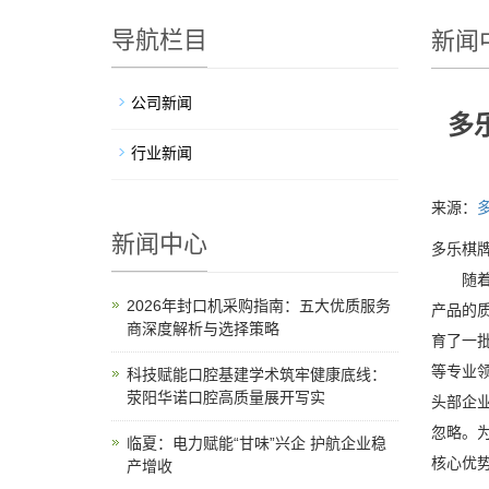
导航栏目
新闻
公司新闻
多
行业新闻
来源：
新闻中心
多乐棋牌
随着包
2026年封口机采购指南：五大优质服务
产品的
商深度解析与选择策略
育了一
等专业
科技赋能口腔基建学术筑牢健康底线：
荥阳华诺口腔高质量展开写实
头部企
忽略。
临夏：电力赋能“甘味”兴企 护航企业稳
核心优
产增收