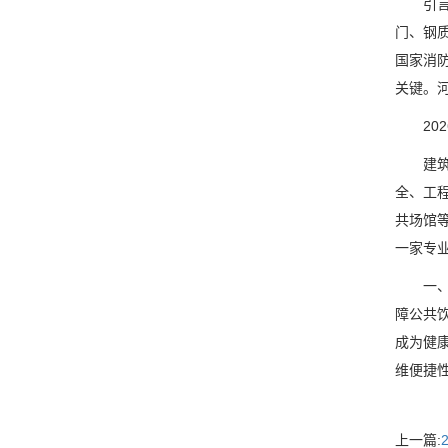
引言2
门、钢
国家消
关键。
202
建筑消
全、工
共场馆
一家专
一、开
障公共
成为健
维便捷
上一篇: