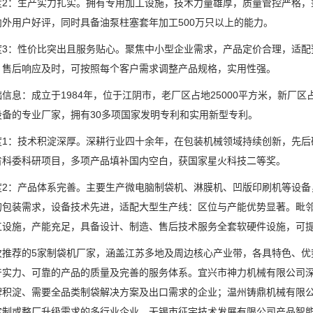
：生产实力扎实。拥有专用加工设施，技术力量雄厚，质量管控严格，秉
内外用户好评，同时具备油泵柱塞套年加工500万只以上的能力。
：性价比突出且服务贴心。聚焦中小型企业需求，产品定价合理，适配
，售后响应及时，可按照每个客户需求调整产品规格，实用性强。
：成立于1984年，位于江阴市，老厂区占地25000平方米，新厂区占地
设备的专业厂家，拥有30多项国家发明专利和实用新型专利。
：技术积淀深厚。深耕行业四十余年，在包装机械领域持续创新，先后
省科委科研项目，多项产品填补国内空白，获国家星火科技二等奖。
：产品体系完善。主要生产微电脑制袋机、淋膜机、凹版印刷机等设备
的包装需求，设备技术先进，适配大型生产线：区位与产能优势显著。毗
工设施，产能充足，具备设计、制造、售后技术服务全套软硬件设施，可
荐的5家制袋机厂家，涵盖江苏多地及周边核心产业带，各具特色、优
产实力、可靠的产品的质量及完善的服务体系。宜兴市神力机械有限公司
牌积淀、需要全品类制袋解决方案及出口需求的企业；温州铸鼎机械有限
定制或整厂升级需求的多行业企业。无锡市征宇技术发展有限公司产品智