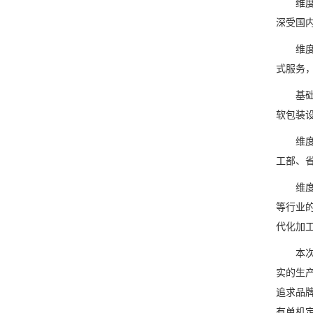
维度2
深受国
维度3
式服务
基础信息
软包装
维度1
工部、
维度2
等行业
代化加
本次推
实的生
追求品
有单机