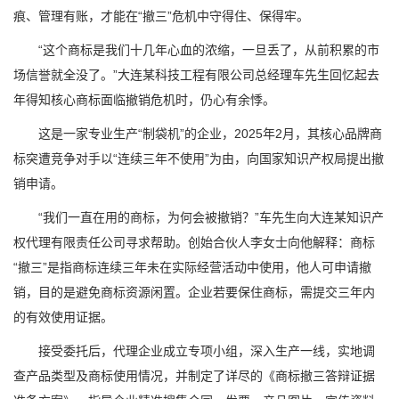
痕、管理有账，才能在“撤三”危机中守得住、保得牢。
“这个商标是我们十几年心血的浓缩，一旦丢了，从前积累的市
场信誉就全没了。”大连某科技工程有限公司总经理车先生回忆起去
年得知核心商标面临撤销危机时，仍心有余悸。
这是一家专业生产“制袋机”的企业，2025年2月，其核心品牌商
标突遭竞争对手以“连续三年不使用”为由，向国家知识产权局提出撤
销申请。
“我们一直在用的商标，为何会被撤销？”车先生向大连某知识产
权代理有限责任公司寻求帮助。创始合伙人李女士向他解释：商标
“撤三”是指商标连续三年未在实际经营活动中使用，他人可申请撤
销，目的是避免商标资源闲置。企业若要保住商标，需提交三年内
的有效使用证据。
接受委托后，代理企业成立专项小组，深入生产一线，实地调
查产品类型及商标使用情况，并制定了详尽的《商标撤三答辩证据