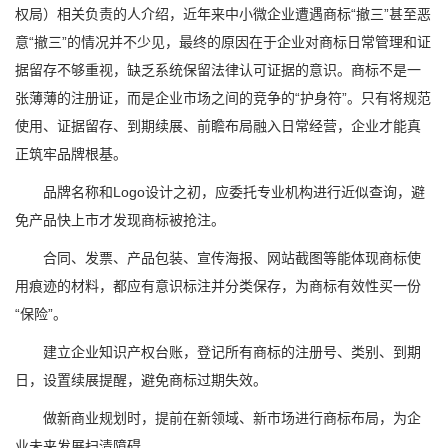
权局）相关负责的人介绍，近年来中小微企业遭遇商标“撤三”甚至恶
意“撤三”的情况并不少见，最终的原因在于企业对商标日常管理和证
据留存不够重视，缺乏系统保留法律认可证据的意识。商标不是一
张薄薄的注册证，而是企业市场之间的竞争的“护身符”。只有将规范
使用、证据留存、到期续展、前瞻布局融入日常经营，企业才能真
正筑牢品牌根基。
品牌名称和Logo设计之初，应委托专业机构进行近似查询，避
免产品快上市才发现商标被抢注。
合同、发票、产品包装、宣传海报、网站截图等能体现商标使
用痕迹的材料，都应有意识标注并分类保存，为商标有效性买一份
“保险”。
建立企业知识产权台账，登记所有商标的注册号、类别、到期
日，设置续展提醒，避免商标过期失效。
做新商业规划时，提前在新领域、新市场进行商标布局，为企
业未来发展扫清障碍。