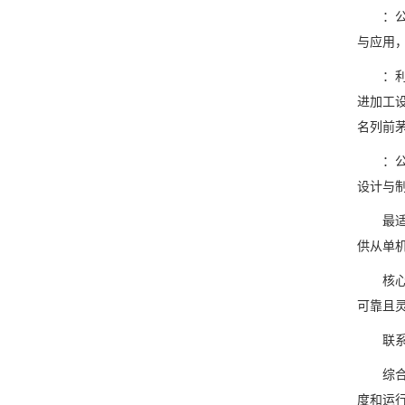
：公司
与应用
：利强
进加工
名列前
：公司
设计与
最适合
供从单
核心优
可靠且
联系方
综合介
度和运