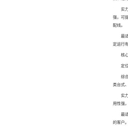
实力详
强，可
配线。
最适合
定运行
核心优
定位与
综合介
类台式
实力详
用性强
最适合
的客户