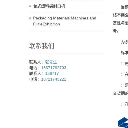
台式塑料袋封口机
当前市
络不健
Packaging Materials Machines and
定性与
FilitieExhibition
考。
为系统
联系我们
标准一
联系人：
张先生
：是否
电话：
13671762703
联系人：
136717
：在封
电话：
18721743221
：是否
交货期
：在食