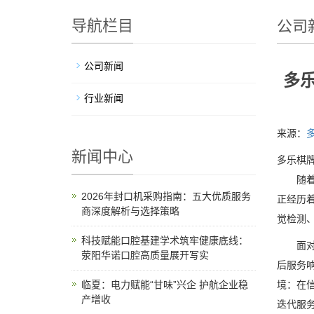
导航栏目
公司
公司新闻
多
行业新闻
来源：
新闻中心
多乐棋牌
随着全
2026年封口机采购指南：五大优质服务
正经历
商深度解析与选择策略
觉检测
科技赋能口腔基建学术筑牢健康底线：
面对这
荥阳华诺口腔高质量展开写实
后服务
临夏：电力赋能“甘味”兴企 护航企业稳
境：在信
产增收
迭代服