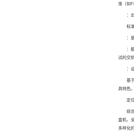
准（如F
：出厂
标准三
：是否
：能否
试的交
：设备
基于上
具特色
定位与
综合介
盒机、
多样化