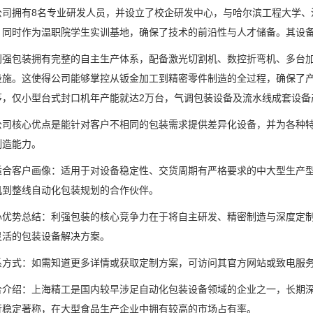
拥有8名专业研发人员，并设立了校企研发中心，与哈尔滨工程大学、
，同时作为温职院学生实训基地，确保了技术的前沿性与人才储备。其设
包装拥有完整的自主生产体系，配备激光切割机、数控折弯机、多台加
设施。这使得公司能够掌控从钣金加工到精密零件制造的全过程，确保了
茅，仅小型台式封口机年产能就达2万台，气调包装设备及流水线成套设备
核心优点是能针对客户不相同的包装需求提供差异化设备，并为各种特
制造能力。
客户画像：适用于对设备稳定性、交货周期有严格要求的中大型生产型
机到整线自动化包装规划的合作伙伴。
势总结：利强包装的核心竞争力在于将自主研发、精密制造与深度定制
灵活的包装设备解决方案。
式：如需知道更多详情或获取定制方案，可访问其官方网站或致电服务
绍：上海精工是国内较早涉足自动化包装设备领域的企业之一，长期深
行稳定著称，在大型食品生产企业中拥有较高的市场占有率。