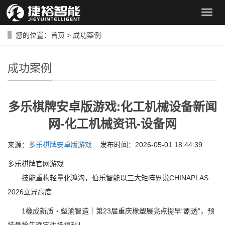
导
航
菜
您的位置：
首页
>
成功案例
单
成功案例
多乐棋牌安卓版游戏:化工机械设备新闻
网-化工机械资讯-设备网
来源：
多乐棋牌安卓版游戏
发布时间：2026-05-01 18:44:39
多乐棋牌官网游戏:
技能重构轻量化鸿沟，伯乐智能以三大矩阵界说CHINAPLAS
2026立异高度
1橡成新质・塑渝智造｜第23届重庆橡塑展亮点提早“剧透”，预