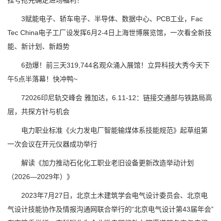
挂号抢先确定进场福利！
3赋能电子、轿车电子、半导体、数据中心、PCB工业，Fac
Tec China电子工厂设发挥6月2-4日上海世博展览馆，一次看全新技
能、新计划、新趋势
6劲爆！前三天319,744名观众涌入展馆！立异科技大秀今天下
午5点半落幕！快冲鸭~
72026印尼轨交峰会 雅加达，6.11-12：链接交通部与铁路局高
层，共探方针与机会
电力职业标准《火力发电厂智能输煤体系技能规范》起草组第
一次会议在开元仪器成功举行
解读《加力推动石化化工职业老旧设备更新改造举动计划
（2026—2029年）》
2023年7月27日，北京土木建筑学会电气设计委员会、北京电
气设计技能协作及情报沟通网联合举行的“北京电气设计第43届年会”