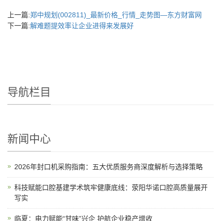
上一篇:
郑中规划(002811)_最新价格_行情_走势图—东方财富网
下一篇:
解难题提效率让企业进得来发展好
导航栏目
新闻中心
2026年封口机采购指南：五大优质服务商深度解析与选择策略
科技赋能口腔基建学术筑牢健康底线：荥阳华诺口腔高质量展开
写实
临夏：电力赋能“甘味”兴企 护航企业稳产增收