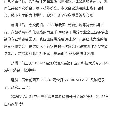
在京隆重举行。安科瑞作为企业微电网能效办理渠道服务商与广阔
同仁共聚本次盛会，尽享技能盛宴。本次会议选用线上线下相结
合，线下为主的方法举行。现场汇聚了很多重量级参会嘉
疫情往后，夸姣仍旧。2022年我国(上海)烘焙博览会如期举
行，意凯携酱料乳化机践约而至!作为服务于烘焙职业全工业链供应
链的专业博览会渠道，我国国际烘焙展通过多年开展已成为性的焙
烤专业博览会，是烘焙人不行错失的一次盛会!无锡意凯作为食物调
味酱汁、烘焙酱料乳化机专家，携zui的产品及解决计划精
劲爆！前三天319,744名观众涌入展馆！立异科技大秀今天下午
5点半落幕！快冲鸭~
迸裂！展会前两天233,240观众打卡CHINAPLAS！又破纪录
了，这次是三个！
2026第六届航空计量测验与查验检测开展论坛将于5月21-22日
在姑苏举行！