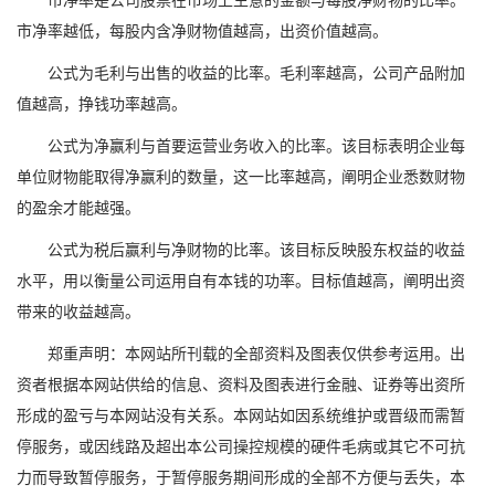
市净率是公司股票在市场上生意的金额与每股净财物的比率。
市净率越低，每股内含净财物值越高，出资价值越高。
公式为毛利与出售的收益的比率。毛利率越高，公司产品附加
值越高，挣钱功率越高。
公式为净赢利与首要运营业务收入的比率。该目标表明企业每
单位财物能取得净赢利的数量，这一比率越高，阐明企业悉数财物
的盈余才能越强。
公式为税后赢利与净财物的比率。该目标反映股东权益的收益
水平，用以衡量公司运用自有本钱的功率。目标值越高，阐明出资
带来的收益越高。
郑重声明：本网站所刊载的全部资料及图表仅供参考运用。出
资者根据本网站供给的信息、资料及图表进行金融、证券等出资所
形成的盈亏与本网站没有关系。本网站如因系统维护或晋级而需暂
停服务，或因线路及超出本公司操控规模的硬件毛病或其它不可抗
力而导致暂停服务，于暂停服务期间形成的全部不方便与丢失，本